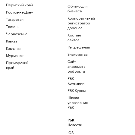
Пермский край
Облако для
бизнеса
Ростов-на-Дону
Корпоративный
Татарстан
регистратор
Тюмень
доменов
Черноземье
Хостинг
сайтов
Кавказ
Рег.решения
Карелия
Знакомства
Мурманск
Сайт
Приморский
знакомств
край
podbor.ru
РБК
Компании
РБК Курсы
Школа
управления
РБК
РБК
Новости
iOS