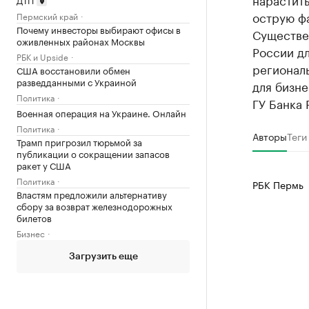
острую фа
Пермский край
Почему инвесторы выбирают офисы в
Существе
оживленных районах Москвы
России дл
РБК и Upside
регионал
США восстановили обмен
разведданными с Украиной
для бизн
Политика
ГУ Банка
Военная операция на Украине. Онлайн
Политика
Авторы
Теги
Трамп пригрозил тюрьмой за
публикации о сокращении запасов
ракет у США
Политика
РБК Пермь
Властям предложили альтернативу
сбору за возврат железнодорожных
билетов
Бизнес
Загрузить еще