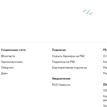
Социальные сети
Подписки
РБ
ВКонтакте
Скрыть баннеры на РБК
О 
Одноклассники
Подписка на РБК
Ко
Telegram
Корпоративная подписка
Ре
Дзен
Ра
Уведомления
RSS Новости
Др
Об
Ко
до
Хо