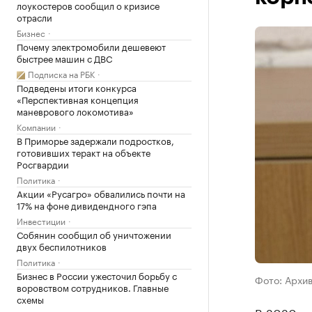
лоукостеров сообщил о кризисе
отрасли
Бизнес
Почему электромобили дешевеют
быстрее машин с ДВС
Подписка на РБК
Подведены итоги конкурса
«Перспективная концепция
маневрового локомотива»
Компании
В Приморье задержали подростков,
готовивших теракт на объекте
Росгвардии
Политика
Акции «Русагро» обвалились почти на
17% на фоне дивидендного гэпа
Инвестиции
Собянин сообщил об уничтожении
двух беспилотников
Политика
Бизнес в России ужесточил борьбу с
Фото: Архи
воровством сотрудников. Главные
схемы