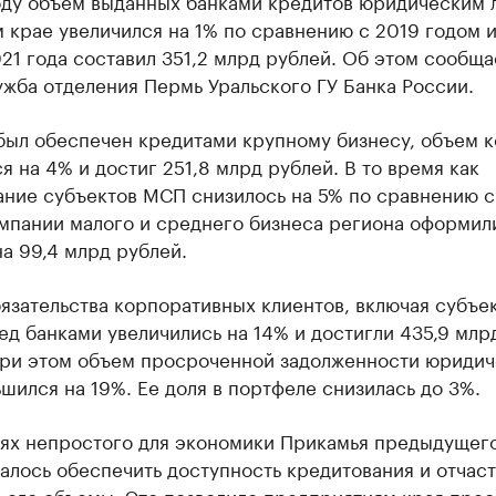
оду объем выданных банками кредитов юридическим 
крае увеличился на 1% по сравнению с 2019 годом и
21 года составил 351,2 млрд рублей. Об этом сообща
жба отделения Пермь Уральского ГУ Банка России.
был обеспечен кредитами крупному бизнесу, объем 
я на 4% и достиг 251,8 млрд рублей. В то время как
ание субъектов МСП снизилось на 5% по сравнению с
омпании малого и среднего бизнеса региона оформил
а 99,4 млрд рублей.
язательства корпоративных клиентов, включая субъе
д банками увеличились на 14% и достигли 435,9 млр
При этом объем просроченной задолженности юридич
шился на 19%. Ее доля в портфеле снизилась до 3%.
иях непростого для экономики Прикамья предыдущего
алось обеспечить доступность кредитования и отчас
 его объемы. Это позволило предприятиям края прео