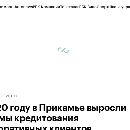
жимость
Autonews
РБК Компании
Телеканал
РБК Вино
Спорт
Школа упра
д
Стиль
Крипто
РБК Бизнес-среда
Дискуссионный клуб
Исследования
К
рагентов
Политика
Экономика
Бизнес
Технологии и медиа
Финансы
Рын
 COVID-19
20 году в Прикамье выросли
мы кредитования
оративных клиентов