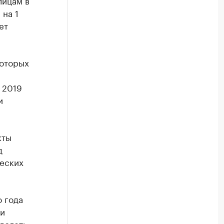
лицам в
 на 1
ет
которых
 2019
и
кты
д
еских
 года
ти
долеть