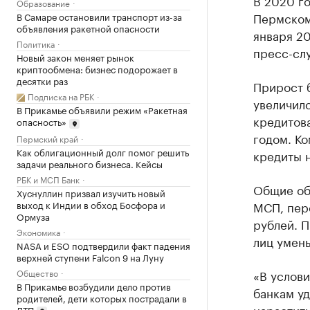
В 2020 г
Образование
Пермском 
В Самаре остановили транспорт из-за
объявления ракетной опасности
января 20
Политика
пресс-слу
Новый закон меняет рынок
криптообмена: бизнес подорожает в
десятки раз
Прирост 
Подписка на РБК
увеличилс
В Прикамье объявили режим «Ракетная
кредитов
опасность»
годом. К
Пермский край
Как облигационный долг помог решить
кредиты н
задачи реального бизнеса. Кейсы
РБК и МСП Банк
Общие об
Хуснуллин призвал изучить новый
выход к Индии в обход Босфора и
МСП, пере
Ормуза
рублей. 
Экономика
лиц умень
NASA и ESO подтвердили факт падения
верхней ступени Falcon 9 на Луну
Общество
«В услов
В Прикамье возбудили дело против
банкам уд
родителей, дети которых пострадали в
нарастить
ДТП