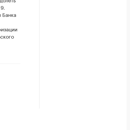
9.
 Банка
ризации
ьского