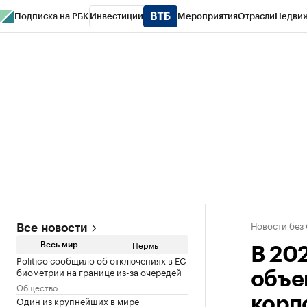
Подписка на РБК
Инвестиции
Мероприятия
Отрасли
Недви
РБК Курсы
РБК Life
Тренды
Визионеры
Национальные проекты
Горо
Спецпроекты СПб
Конференции СПб
Спецпроекты
Проверка конт
Новости без
Все новости
Пермь
Весь мир
В 20
Politico сообщило об отключениях в ЕС
биометрии на границе из-за очередей
объе
Общество
Один из крупнейших в мире
корп