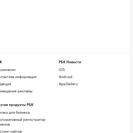
К
РБК Новости
компании
iOS
нтактная информация
Android
дакция
AppGallery
змещение рекламы
угие продукты РБК
лако для бизнеса
рпоративный регистратор
менов
стинг сайтов