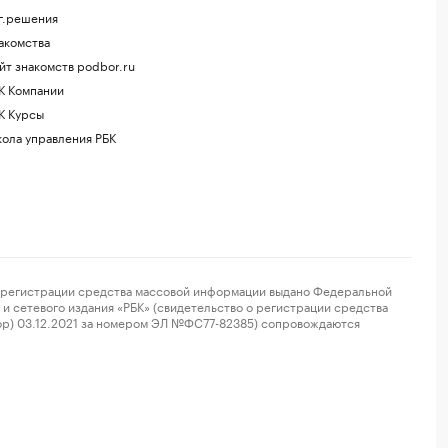
г.решения
акомства
йт знакомств podbor.ru
К Компании
К Курсы
ола управления РБК
регистрации средства массовой информации выдано Федеральной
и сетевого издания «РБК» (свидетельство о регистрации средства
ор) 03.12.2021 за номером ЭЛ №ФС77-82385) сопровождаются