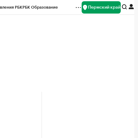
Пермский край
вления РБК
РБК Образование
редитные рейтинги
Франшизы
Газета
ок наличной валюты