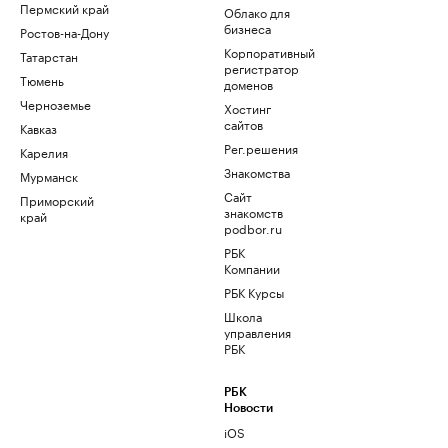
Пермский край
Облако для
бизнеса
Ростов-на-Дону
Корпоративный
Татарстан
регистратор
Тюмень
доменов
Черноземье
Хостинг
сайтов
Кавказ
Рег.решения
Карелия
Знакомства
Мурманск
Сайт
Приморский
знакомств
край
podbor.ru
РБК
Компании
РБК Курсы
Школа
управления
РБК
РБК
Новости
iOS