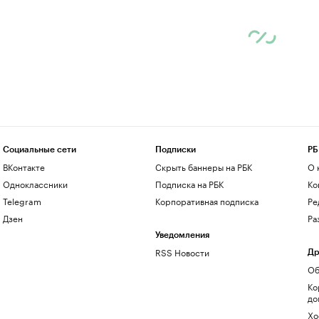
Социальные сети
Подписки
РБ
ВКонтакте
Скрыть баннеры на РБК
О 
Одноклассники
Подписка на РБК
Ко
Telegram
Корпоративная подписка
Ре
Дзен
Ра
Уведомления
RSS Новости
Др
Об
Ко
до
Хо