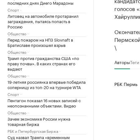
кандидато
последних днях Диего Марадоны
голосов «
Спорт
Хайруллина
Литовец на автомобиле протаранил
заграждения, пытаясь попасть в
Россию
Окончате
Общество
Пермской
Перед пожаром на НПЗ Slovnaft в
Братиславе произошел взрыв
\
Общество
Трамп против гражданства США «по
Авторы
Теги
праву почвы». В каких странах его
выдают
Общество
19-летняя россиянка впервые победила
РБК Пермь
соперницу из топ-20 на турнире WTA
Спорт
Пентагон показал 16 новых записей с
неопознанными объектами. Видео
Общество
Зачем экономике России нужна
товарная биржа
РБК и Петербургская Биржа
Суд назвал Трампа «временным