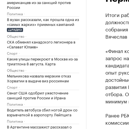
американцев из-за санкций против
России
Политика
Итоги ра
В вузах рассказали, как прошла одна из
должност
«самых жарких» приемных кампаний
собрания
РАДИО
Вячеслав 
Общество
СКА обменял канадского легионера в
«Салават Юлаев»
«Финал ко
Спорт
запрос н
Какие улицы перекроют в Москве из-за
триатлона 8 августа. Карта
кандидат
Общество
опыт руко
Мельникова назвала мерзким отказ
достойны
Хорватии в выдаче виз россиянам
развития 
Спорт
Сенат США одобрил ужесточение
отбора. О
санкций против России и Ирана
минимум н
Политика
Водитель автобуса сбил ногой дрон со
Ранее РБ
взрывчаткой в аэропорту Лейпцига
Политика
комиссии
В Аргентине массажист рассказал о