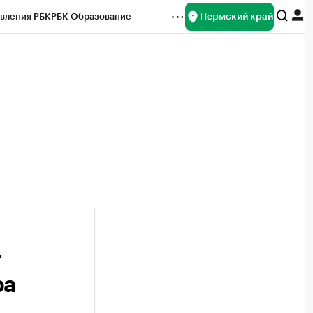
Пермский край
вления РБК
РБК Образование
редитные рейтинги
Франшизы
Газета
ок наличной валюты
т
ра