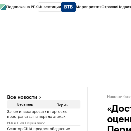
Подписка на РБК
Инвестиции
Мероприятия
Отрасли
Недви
РБК Курсы
РБК Life
Тренды
Визионеры
Национальные проекты
Горо
Спецпроекты СПб
Конференции СПб
Спецпроекты
Проверка конт
Новости без
Все новости
Пермь
Весь мир
«Дос
Зачем инвестировать в торговые
пространства на первых этажах
оцен
РБК и ПИК Серия плюс
Сенатор США предрек обеднение
Пер