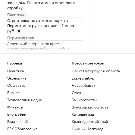
жильцом» Белого дома и остановил
стройку
Политика
Строительство экотехнопарка в
Пермском округе оценили в 2 млрд
руб.
Пермский край
Зеленский впервые за время
президентства прибыл в Сербию
Политика
Как перейти «порог недоверия»:
Рубрики
Новости регионов
Слащева и Wylsacom — о новых
Политика
Санкт-Петербург и область
технологиях
РАДИО
Экономика
Екатеринбург
Технологии и медиа
Посольство России назвало инцидент с
Общество
Новосибирск
дроном в Лейпциге провокацией
Бизнес
Омск
Политика
Технологии и медиа
Башкортостан
Финансы
Вологодская область
Загрузить еще
Биографии
Калининград
База знаний
Краснодарский край
РБК Образование
Нижний Новгород