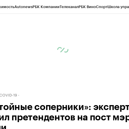
жимость
Autonews
РБК Компании
Телеканал
РБК Вино
Спорт
Школа упра
д
Стиль
Крипто
РБК Бизнес-среда
Дискуссионный клуб
Исследования
К
рагентов
Политика
Экономика
Бизнес
Технологии и медиа
Финансы
Рын
 COVID-19
тойные соперники»: экспер
ил претендентов на пост мэ
ми