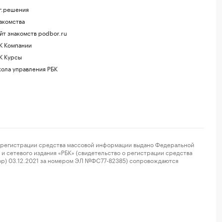
г.решения
акомства
йт знакомств podbor.ru
К Компании
К Курсы
ола управления РБК
регистрации средства массовой информации выдано Федеральной
и сетевого издания «РБК» (свидетельство о регистрации средства
ор) 03.12.2021 за номером ЭЛ №ФС77-82385) сопровождаются