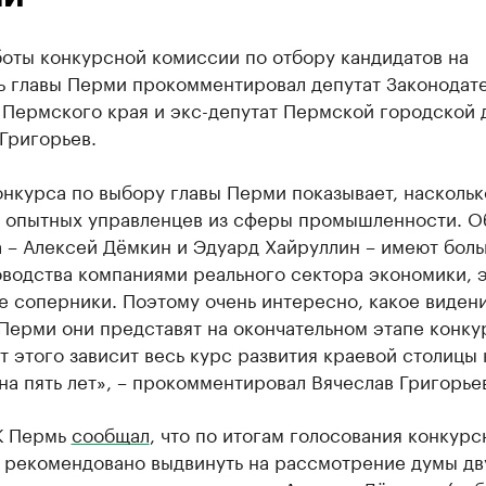
боты конкурсной комиссии по отбору кандидатов на
ь главы Перми прокомментировал депутат Законодат
 Пермского края и экс-депутат Пермской городской
Григорьев.
нкурса по выбору главы Перми показывает, наскольк
а опытных управленцев из сферы промышленности. О
а – Алексей Дёмкин и Эдуард Хайруллин – имеют бол
водства компаниями реального сектора экономики, 
е соперники. Поэтому очень интересно, какое виден
Перми они представят на окончательном этапе конку
т этого зависит весь курс развития краевой столицы 
а пять лет», – прокомментировал Вячеслав Григорье
К Пермь
сообщал
, что по итогам голосования конкурс
 рекомендовано выдвинуть на рассмотрение думы дв