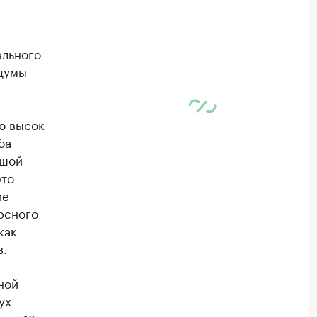
ельного
 думы
о высок
ба
ьшой
это
ие
рсного
как
в.
ной
ух