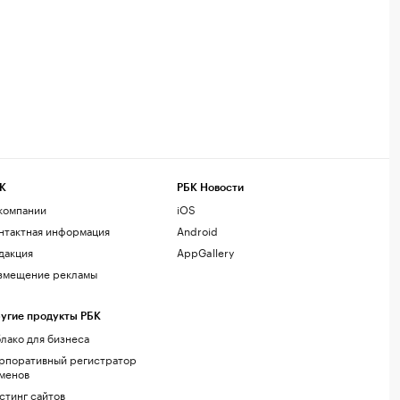
К
РБК Новости
компании
iOS
нтактная информация
Android
дакция
AppGallery
змещение рекламы
угие продукты РБК
лако для бизнеса
рпоративный регистратор
менов
стинг сайтов