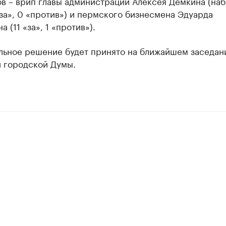
в – врип главы администрации Алексея Дёмкина (наб
за», 0 «против») и пермского бизнесмена Эдуарда
 (11 «за», 1 «против»).
льное решение будет принято на ближайшем заседан
 городской Думы.