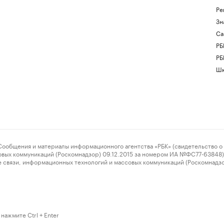
Ре
Зн
Са
РБ
РБ
Шк
ения и материалы информационного агентства «РБК» (свидетельство о 
овых коммуникаций (Роскомнадзор) 09.12.2015 за номером ИА №ФС77-63848) 
 связи, информационных технологий и массовых коммуникаций (Роскомнадз
нажмите Ctrl + Enter