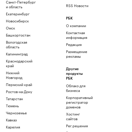
Санкт-Петербург
RSS Новости
и область
Екатеринбург
РБК
Новосибирск
О компании
Омск
Контактная
Башкортостан
информация
Вологодская
Редакция
область
Размещение
Калининград
рекламы
Краснодарский
край
Другие
Нижний
продукты
Новгород
РБК
Пермский край
Облако для
бизнеса
Ростов-на-Дону
Корпоративный
Татарстан
регистратор
Тюмень
доменов
Черноземье
Хостинг
сайтов
Кавказ
Рег.решения
Карелия