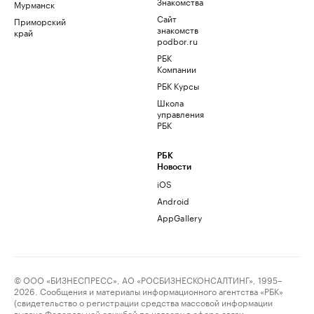
Знакомства
Мурманск
Сайт
Приморский
знакомств
край
podbor.ru
РБК
Компании
РБК Курсы
Школа
управления
РБК
РБК
Новости
iOS
Android
AppGallery
© ООО «БИЗНЕСПРЕСС», АО «РОСБИЗНЕСКОНСАЛТИНГ», 1995–
2026. Сообщения и материалы информационного агентства «РБК»
(свидетельство о регистрации средства массовой информации
выдано Федеральной службой по надзору в сфере связи,