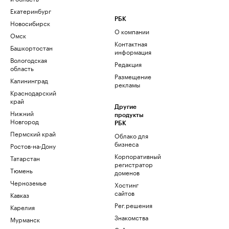
Екатеринбург
РБК
Новосибирск
О компании
Омск
Контактная
Башкортостан
информация
Вологодская
Редакция
область
Размещение
Калининград
рекламы
Краснодарский
край
Другие
Нижний
продукты
Новгород
РБК
Пермский край
Облако для
бизнеса
Ростов-на-Дону
Корпоративный
Татарстан
регистратор
Тюмень
доменов
Черноземье
Хостинг
сайтов
Кавказ
Рег.решения
Карелия
Знакомства
Мурманск