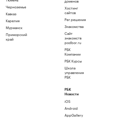
доменов
Черноземье
Хостинг
сайтов
Кавказ
Рег.решения
Карелия
Знакомства
Мурманск
Сайт
Приморский
знакомств
край
podbor.ru
РБК
Компании
РБК Курсы
Школа
управления
РБК
РБК
Новости
iOS
Android
AppGallery