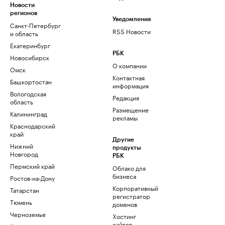
Новости
регионов
Уведомления
Санкт-Петербург
RSS Новости
и область
Екатеринбург
РБК
Новосибирск
О компании
Омск
Контактная
Башкортостан
информация
Вологодская
Редакция
область
Размещение
Калининград
рекламы
Краснодарский
край
Другие
Нижний
продукты
Новгород
РБК
Пермский край
Облако для
бизнеса
Ростов-на-Дону
Корпоративный
Татарстан
регистратор
Тюмень
доменов
Черноземье
Хостинг
сайтов