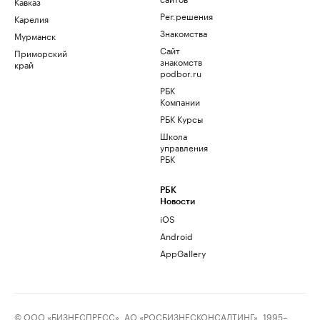
Кавказ
Рег.решения
Карелия
Знакомства
Мурманск
Сайт
Приморский
знакомств
край
podbor.ru
РБК
Компании
РБК Курсы
Школа
управления
РБК
РБК
Новости
iOS
Android
AppGallery
© ООО «БИЗНЕСПРЕСС», АО «РОСБИЗНЕСКОНСАЛТИНГ», 1995–