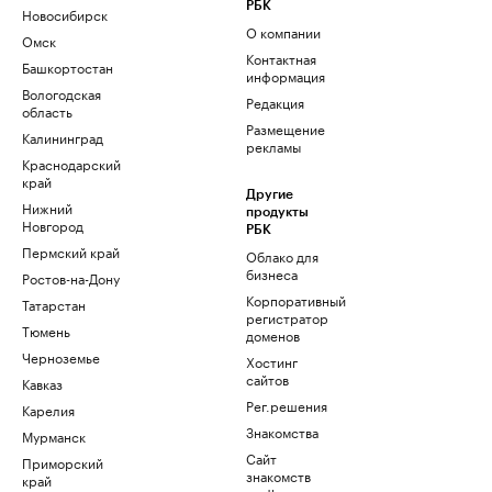
РБК
Новосибирск
О компании
Омск
Контактная
Башкортостан
информация
Вологодская
Редакция
область
Размещение
Калининград
рекламы
Краснодарский
край
Другие
Нижний
продукты
Новгород
РБК
Пермский край
Облако для
бизнеса
Ростов-на-Дону
Корпоративный
Татарстан
регистратор
Тюмень
доменов
Черноземье
Хостинг
сайтов
Кавказ
Рег.решения
Карелия
Знакомства
Мурманск
Сайт
Приморский
знакомств
край