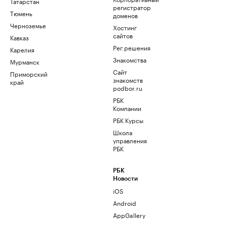
Татарстан
регистратор
Тюмень
доменов
Черноземье
Хостинг
сайтов
Кавказ
Рег.решения
Карелия
Знакомства
Мурманск
Сайт
Приморский
знакомств
край
podbor.ru
РБК
Компании
РБК Курсы
Школа
управления
РБК
РБК
Новости
iOS
Android
AppGallery