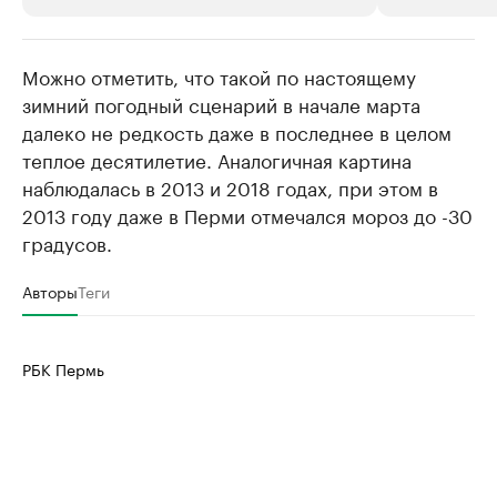
Можно отметить, что такой по настоящему
РБК Компании
РБК Компании
зимний погодный сценарий в начале марта
Крупные организации в
Крупнейшие
далеко не редкость даже в последнее в целом
нефтегазовой промышленности
недвижимос
теплое десятилетие. Аналогичная картина
Найдите и проверьте данные в каталоге
Посмотрите данные
наблюдалась в 2013 и 2018 годах, при этом в
2013 году даже в Перми отмечался мороз до -30
градусов.
Авторы
Теги
РБК Пермь