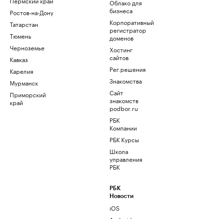
Пермский край
Облако для
бизнеса
Ростов-на-Дону
Корпоративный
Татарстан
регистратор
Тюмень
доменов
Черноземье
Хостинг
сайтов
Кавказ
Рег.решения
Карелия
Знакомства
Мурманск
Сайт
Приморский
знакомств
край
podbor.ru
РБК
Компании
РБК Курсы
Школа
управления
РБК
РБК
Новости
iOS