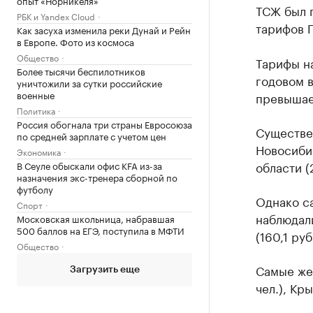
опыт «Норникеля»
ТСЖ был 
РБК и Yandex Cloud
тарифов П
Как засуха изменила реки Дунай и Рейн
в Европе. Фото из космоса
Общество
Тарифы на
Более тысячи беспилотников
годовом в
уничтожили за сутки российские
военные
превышае
Политика
Россия обогнала три страны Евросоюза
Существе
по средней зарплате с учетом цен
Новосибир
Экономика
области (
В Сеуле обыскали офис KFA из-за
назначения экс-тренера сборной по
футболу
Однако с
Спорт
наблюдали
Московская школьница, набравшая
500 баллов на ЕГЭ, поступила в МФТИ
(160,1 ру
Общество
Самые же 
Загрузить еще
чел.), Кр