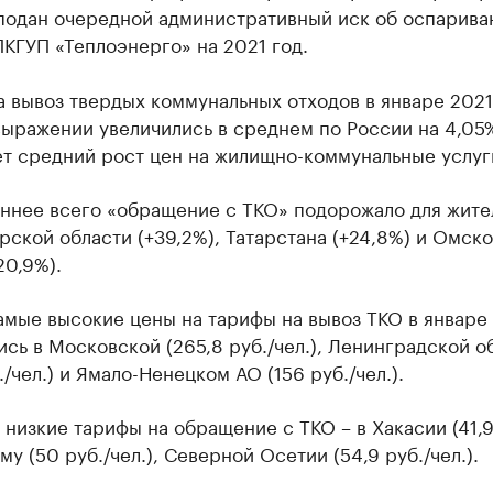
подан очередной административный иск об оспарива
КГУП «Теплоэнерго» на 2021 год.
 вывоз твердых коммунальных отходов в январе 2021
ыражении увеличились в среднем по России на 4,05%
т средний рост цен на жилищно-коммунальные услуг
ннее всего «обращение с ТКО» подорожало для жите
ской области (+39,2%), Татарстана (+24,8%) и Омск
20,9%).
амые высокие цены на тарифы на вывоз ТКО в январе
сь в Московской (265,8 руб./чел.), Ленинградской о
б./чел.) и Ямало-Ненецком АО (156 руб./чел.).
низкие тарифы на обращение с ТКО – в Хакасии (41,9
ыму (50 руб./чел.), Северной Осетии (54,9 руб./чел.).