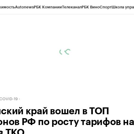
жимость
Autonews
РБК Компании
Телеканал
РБК Вино
Спорт
Школа упра
д
Стиль
Крипто
РБК Бизнес-среда
Дискуссионный клуб
Исследования
К
рагентов
Политика
Экономика
Бизнес
Технологии и медиа
Финансы
Рын
 COVID-19
ский край вошел в ТОП
онов РФ по росту тарифов н
з ТКО