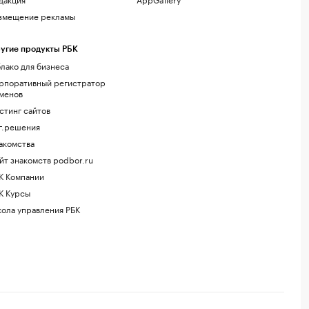
змещение рекламы
угие продукты РБК
лако для бизнеса
рпоративный регистратор
менов
стинг сайтов
г.решения
акомства
йт знакомств podbor.ru
К Компании
К Курсы
ола управления РБК