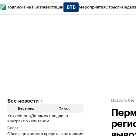
Подписка на РБК
Инвестиции
Мероприятия
Отрасли
Недви
РБК Курсы
РБК Life
Тренды
Визионеры
Национальные проекты
Горо
Спецпроекты СПб
Конференции СПб
Спецпроекты
Проверка конт
Новости без
Все новости
Пермь
Весь мир
Перм
Хоккейное «Динамо» продлило
контракт с капитаном
реги
Спорт
Облигации вместо кредита: как малому
выво