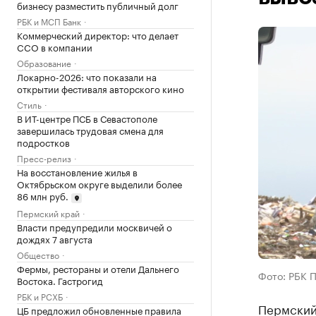
бизнесу разместить публичный долг
РБК и МСП Банк
Коммерческий директор: что делает
CCO в компании
Образование
Локарно-2026: что показали на
открытии фестиваля авторского кино
Стиль
В ИТ-центре ПСБ в Севастополе
завершилась трудовая смена для
подростков
Пресс-релиз
На восстановление жилья в
Октябрьском округе выделили более
86 млн руб.
Пермский край
Власти предупредили москвичей о
дождях 7 августа
Общество
Фермы, рестораны и отели Дальнего
Фото: РБК 
Востока. Гастрогид
РБК и РСХБ
Пермский
ЦБ предложил обновленные правила