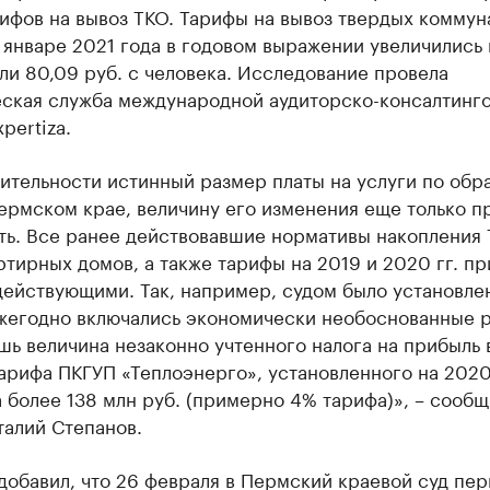
ифов на вывоз ТКО. Тарифы на вывоз твердых коммун
 январе 2021 года в годовом выражении увеличились 
ли 80,09 руб. с человека. Исследование провела
еская служба международной аудиторско-консалтинг
pertiza.
вительности истинный размер платы на услуги по об
ермском крае, величину его изменения еще только п
ть. Все ранее действовавшие нормативы накопления 
тирных домов, а также тарифы на 2019 и 2020 гг. п
ействующими. Так, например, судом было установлен
жегодно включались экономически необоснованные 
шь величина незаконно учтенного налога на прибыль 
арифа ПКГУП «Теплоэнерго», установленного на 2020
 более 138 млн руб. (примерно 4% тарифа)», – сообщ
талий Степанов.
добавил, что 26 февраля в Пермский краевой суд пе