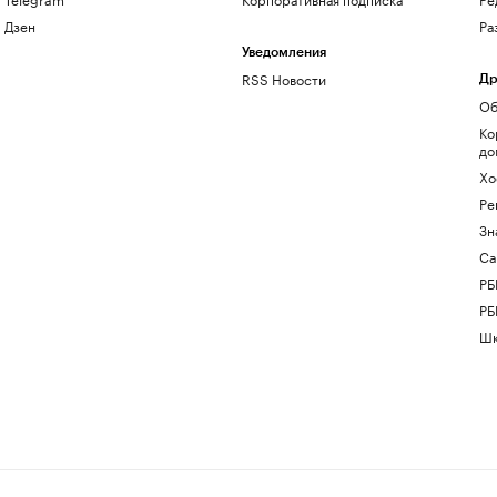
Дзен
Ра
Уведомления
RSS Новости
Др
Об
Ко
до
Хо
Ре
Зн
Са
РБ
РБ
Шк