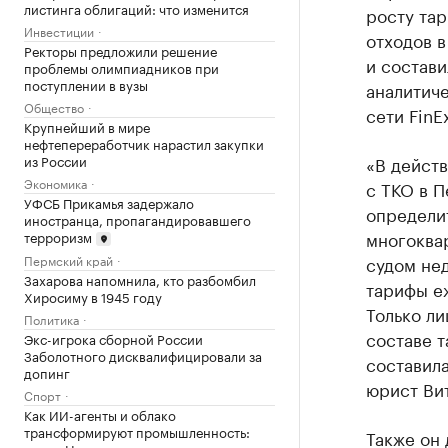
листинга облигаций: что изменится
росту тар
Инвестиции
отходов в
Ректоры предложили решение
и состави
проблемы олимпиадников при
поступлении в вузы
аналитич
Общество
сети FinEx
Крупнейший в мире
нефтепереработчик нарастил закупки
из России
«В дейст
Экономика
с ТКО в П
УФСБ Прикамья задержало
определи
иностранца, пропагандировавшего
многоквар
терроризм
судом нед
Пермский край
Захарова напомнила, кто разбомбил
тарифы е
Хиросиму в 1945 году
Только ли
Политика
составе т
Экс-игрока сборной России
Заболотного дисквалифицировали за
составила
допинг
юрист Ви
Спорт
Как ИИ-агенты и облако
трансформируют промышленность:
Также он 