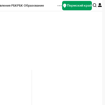
Пермский край
вления РБК
РБК Образование
редитные рейтинги
Франшизы
Газета
ок наличной валюты
а