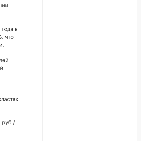
нии
 года в
, что
и.
лей
ой
бластях
 руб./