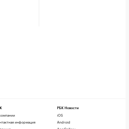
К
РБК Новости
компании
iOS
нтактная информация
Android
дакция
AppGallery