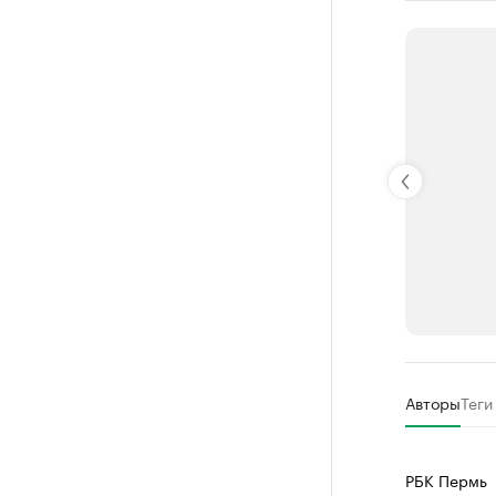
РБК Компан
Авторы
Теги
Крупные
Найдите и про
РБК Пермь