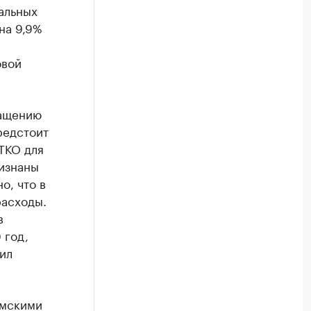
альных
на 9,9%
овой
ращению
редстоит
ТКО для
ризнаны
о, что в
расходы.
в
 год,
ил
рмскими