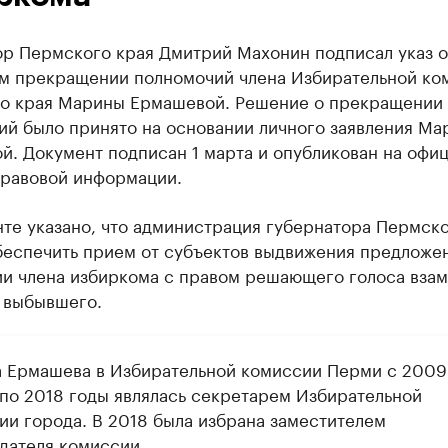
ор Пермского края Дмитрий Махонин подписал указ о
м прекращении полномочий члена Избирательной ко
о края Марины Ермашевой. Решение о прекращении
ий было принято на основании личного заявления Ма
й. Документ подписан 1 марта и опубликован на офи
правовой информации.
те указано, что администрация губернатора Пермско
беспечить прием от субъектов выдвижения предложе
ии члена избиркома с правом решающего голоса вза
 выбывшего.
 Ермашева в Избирательной комиссии Перми с 2009 
 по 2018 годы являлась секретарем Избирательной
ии города. В 2018 была избрана заместителем
дателя комиссии.