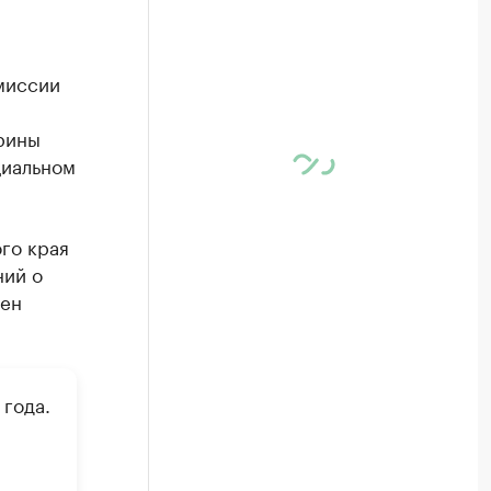
миссии
рины
циальном
го края
ний о
мен
года.