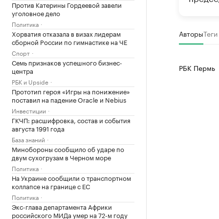
Против Катерины Гордеевой завели
уголовное дело
Политика
Авторы
Теги
Хорватия отказала в визах лидерам
сборной России по гимнастике на ЧЕ
Спорт
Семь признаков успешного бизнес-
РБК Пермь
центра
РБК и Upside
Прототип героя «Игры на понижение»
поставил на падение Oracle и Nebius
Инвестиции
ГКЧП: расшифровка, состав и события
августа 1991 года
База знаний
Минобороны сообщило об ударе по
двум сухогрузам в Черном море
Политика
На Украине сообщили о транспортном
коллапсе на границе с ЕС
Политика
Экс-глава департамента Африки
российского МИДа умер на 72-м году