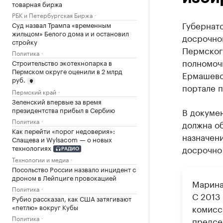
товарная биржа
РБК и Петербургская Биржа
Губернат
Суд назвал Трампа «временным
жильцом» Белого дома и и остановил
досрочно
стройку
Пермског
Политика
полномоч
Строительство экотехнопарка в
Пермском округе оценили в 2 млрд
Ермашево
руб.
портале 
Пермский край
Зеленский впервые за время
президентства прибыл в Сербию
В докумен
Политика
должна о
Как перейти «порог недоверия»:
назначен
Слащева и Wylsacom — о новых
технологиях
досрочно
РАДИО
Технологии и медиа
Посольство России назвало инцидент с
дроном в Лейпциге провокацией
Марина
Политика
С 2013
Рубио рассказал, как США затягивают
комисс
«петлю» вокруг Кубы
Политика
предсе