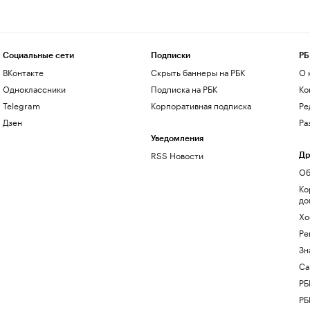
Социальные сети
Подписки
РБ
ВКонтакте
Скрыть баннеры на РБК
О 
Одноклассники
Подписка на РБК
Ко
Telegram
Корпоративная подписка
Ре
Дзен
Ра
Уведомления
RSS Новости
Др
Об
Ко
до
Хо
Ре
Зн
Са
РБ
РБ