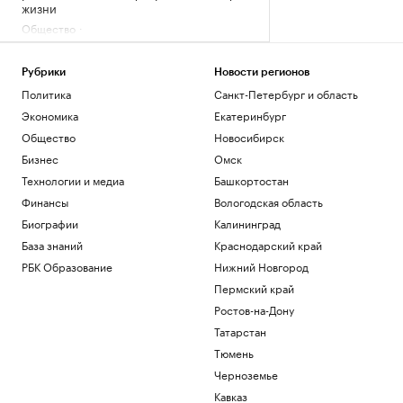
жизни
Общество
Bloomberg узнал о росте импорта
нефти Китаем
Рубрики
Новости регионов
Экономика
Политика
Санкт-Петербург и область
Пентагон опубликовал 16 новых видео
с неопознанными летающими
Экономика
Екатеринбург
объектами
Общество
Новосибирск
Общество
Бизнес
Омск
Трамп заявил, что победитель гонки ИИ
Технологии и медиа
Башкортостан
станет лидером
Финансы
Вологодская область
Технологии и медиа
Porsche SE призвал Volkswagen
Биографии
Калининград
сократить расходы
База знаний
Краснодарский край
Общество
РБК Образование
Нижний Новгород
Пермский край
Загрузить еще
Ростов-на-Дону
Татарстан
Тюмень
Черноземье
Кавказ