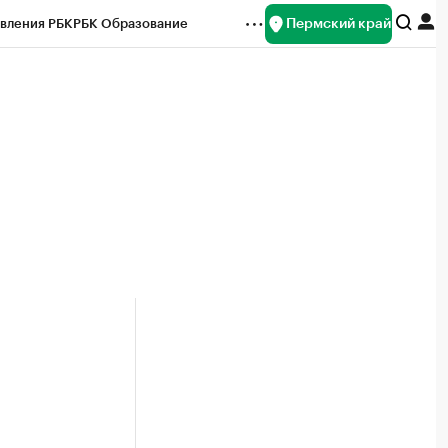
Пермский край
вления РБК
РБК Образование
редитные рейтинги
Франшизы
Газета
ок наличной валюты