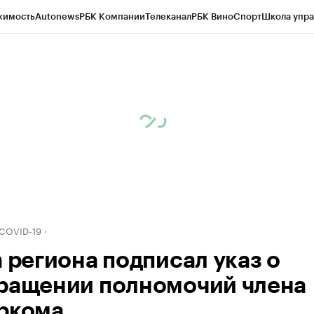
жимость
Autonews
РБК Компании
Телеканал
РБК Вино
Спорт
Школа упра
д
Стиль
Крипто
РБК Бизнес-среда
Дискуссионный клуб
Исследования
К
рагентов
Политика
Экономика
Бизнес
Технологии и медиа
Финансы
Рын
 COVID-19
а региона подписал указ о
ращении полномочий члена
ркома