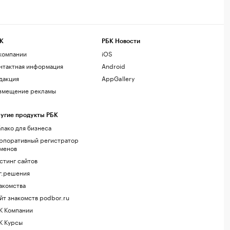
К
РБК Новости
компании
iOS
нтактная информация
Android
дакция
AppGallery
змещение рекламы
угие продукты РБК
лако для бизнеса
рпоративный регистратор
менов
стинг сайтов
г.решения
акомства
йт знакомств podbor.ru
К Компании
К Курсы