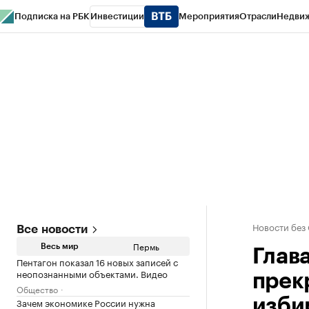
Подписка на РБК
Инвестиции
Мероприятия
Отрасли
Недви
РБК Курсы
РБК Life
Тренды
Визионеры
Национальные проекты
Горо
Спецпроекты СПб
Конференции СПб
Спецпроекты
Проверка конт
Новости без
Все новости
Пермь
Весь мир
Глав
Пентагон показал 16 новых записей с
неопознанными объектами. Видео
прек
Общество
Зачем экономике России нужна
изби