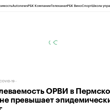
жимость
Autonews
РБК Компании
Телеканал
РБК Вино
Спорт
Школа упра
д
Стиль
Крипто
РБК Бизнес-среда
Дискуссионный клуб
Исследования
К
рагентов
Политика
Экономика
Бизнес
Технологии и медиа
Финансы
Рын
 COVID-19
леваемость ОРВИ в Пермск
 не превышает эпидемическ
г