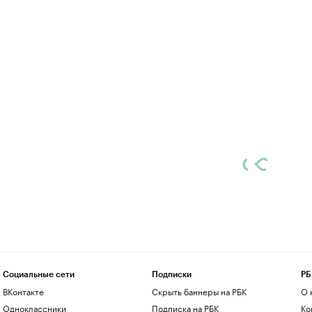
Социальные сети
Подписки
РБ
ВКонтакте
Скрыть баннеры на РБК
О 
Одноклассники
Подписка на РБК
Ко