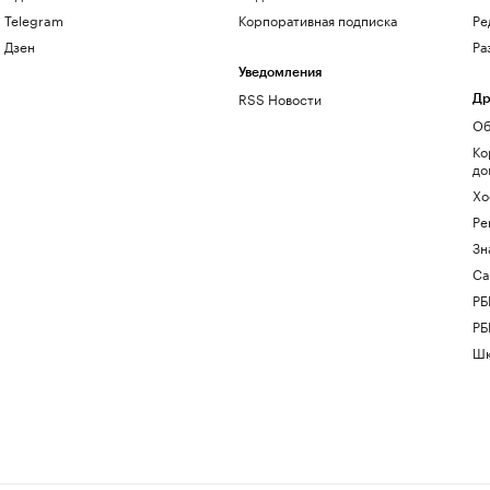
Telegram
Корпоративная подписка
Ре
Дзен
Ра
Уведомления
RSS Новости
Др
Об
Ко
до
Хо
Ре
Зн
Са
РБ
РБ
Шк