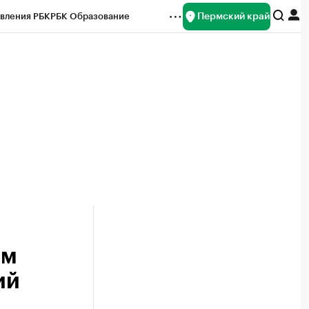
Пермский край
вления РБК
РБК Образование
редитные рейтинги
Франшизы
Газета
ок наличной валюты
ом
ий