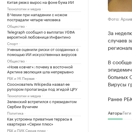
Китая резко вырос на фоне бума ИИ
Технологии и медиа
В Чехии при нападении с ножом
Фото: Архи
пострадали четыре человека
Общество
Telegraph сообщил о выплатах УЕФА
За неделю
вероятной любовнице Инфантино
случаев 
Спорт
регионал
Ученые оценили риски от созданных с
помощью ИИ искусственных вирусов
Общество
В сообщен
«Ноев ковчег»: почему в восточной
эпидемич
Арктике эволюция шла непрерывно
больных 
РБК и УК Первая
Вирусы г
Сооснователь Wikipedia назвал ее
рупором пропаганды под эгидой ЦРУ
Технологии и медиа
Ранее РБ
Зеленский встретился с президентом
Сербии Вучичем
Авторы
Теги
Политика
Как устроены приватные террасы в
квартирах «Серии плюс»
РБК и ПИК Серия плюс