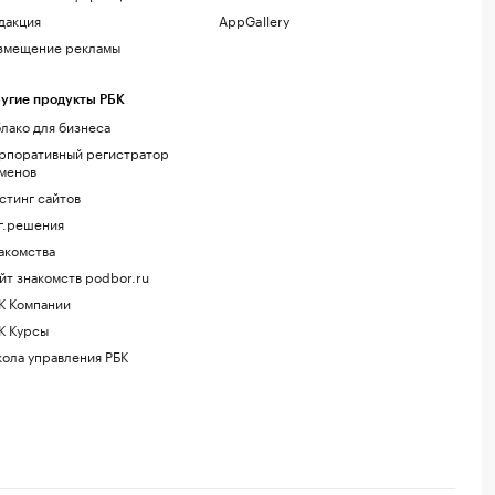
дакция
AppGallery
змещение рекламы
угие продукты РБК
лако для бизнеса
рпоративный регистратор
менов
стинг сайтов
г.решения
акомства
йт знакомств podbor.ru
К Компании
К Курсы
ола управления РБК