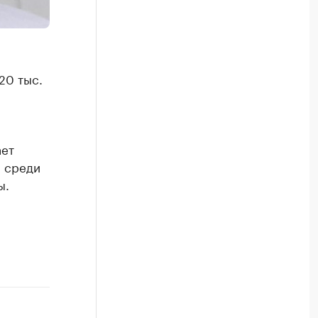
20 тыс.
ает
, среди
ы.