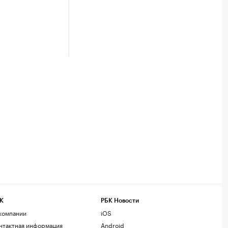
К
РБК Новости
компании
iOS
нтактная информация
Android