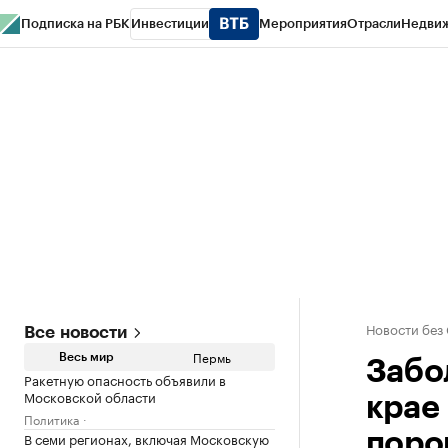
Подписка на РБК
Инвестиции
Мероприятия
Отрасли
Недви
РБК Курсы
РБК Life
Тренды
Визионеры
Национальные проекты
Горо
Спецпроекты СПб
Конференции СПб
Спецпроекты
Проверка конт
Новости без
Все новости
Пермь
Весь мир
Забо
Ракетную опасность объявили в
Московской области
крае
Политика
В семи регионах, включая Московскую
поро