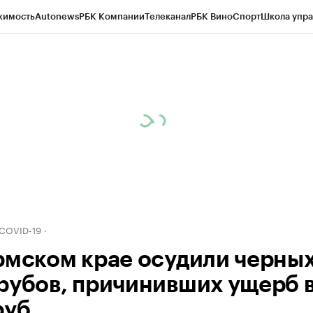
жимость
Autonews
РБК Компании
Телеканал
РБК Вино
Спорт
Школа упра
д
Стиль
Крипто
РБК Бизнес-среда
Дискуссионный клуб
Исследования
К
рагентов
Политика
Экономика
Бизнес
Технологии и медиа
Финансы
Рын
 COVID-19
рмском крае осудили черны
рубов, причинивших ущерб в
руб.