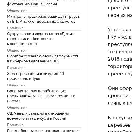
фехтованию Фаина Саевич
преступле
Общество
лесных н
Минтранс предложил защищать трассы
от БПЛА за счет дорожных бюджетов
Политика
Установле
Супруге главы издательства «Джем»
ГКУ «Колв
предъявили обвинение в
преступле
мошенничестве
Общество
техническ
Bloomberg узнал о серии самоубийств
2018 года
в Киберкомандовании США
территор
Политика
пресс-сл
Землетрясение магнитудой 4,1
произошло в Туве
Общество
Они оформ
Средняя пенсия неработающих
древесин
превысила ₽35 тыс. в семи регионах
России
личных н
Общество
США ввели санкции в отношении
В результ
военного атташе Кубы в России
деревьев
Политика
Власти Венесуэлы и оппозиция начали
Российско