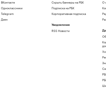
ВКонтакте
Скрыть баннеры на РБК
О 
Одноклассники
Подписка на РБК
Ко
Telegram
Корпоративная подписка
Ре
Дзен
Ра
Уведомления
RSS Новости
Др
Об
Ко
до
Хо
Ре
Зн
Са
РБ
РБ
Шк