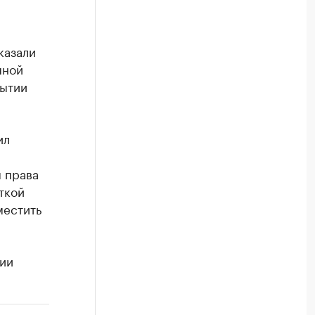
казали
пной
рытии
ил
м
 права
ткой
местить
нии