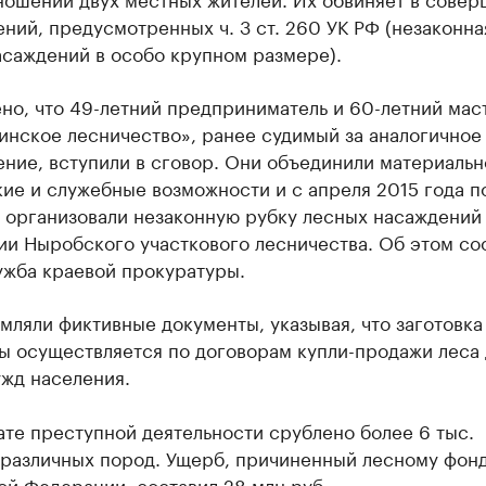
ний, предусмотренных ч. 3 ст. 260 УК РФ (незаконна
асаждений в особо крупном размере).
но, что 49-летний предприниматель и 60-летний мас
инское лесничество», ранее судимый за аналогичное
ние, вступили в сговор. Они объединили материальн
ие и служебные возможности и с апреля 2015 года п
 организовали незаконную рубку лесных насаждений
ии Ныробского участкового лесничества. Об этом со
ужба краевой прокуратуры.
ляли фиктивные документы, указывая, что заготовка
ы осуществляется по договорам купли-продажи леса 
ужд населения.
ате преступной деятельности срублено более 6 тыс.
 различных пород. Ущерб, причиненный лесному фон
й Федерации, составил 28 млн руб.