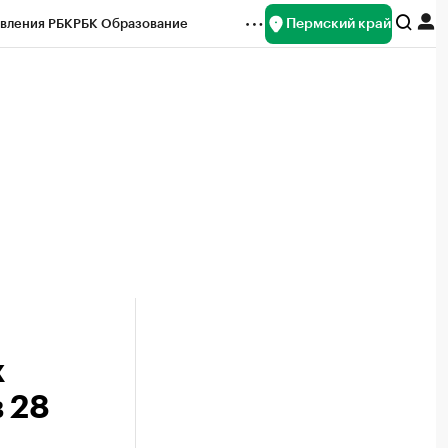
Пермский край
вления РБК
РБК Образование
редитные рейтинги
Франшизы
Газета
ок наличной валюты
х
 28