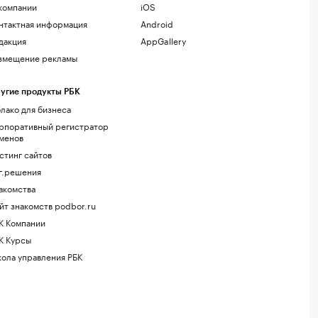
компании
iOS
нтактная информация
Android
дакция
AppGallery
змещение рекламы
угие продукты РБК
лако для бизнеса
рпоративный регистратор
менов
стинг сайтов
г.решения
акомства
йт знакомств podbor.ru
К Компании
К Курсы
ола управления РБК