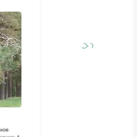
ное
шении 4