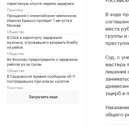
переговоры спустя неделю задержки
Политика
В ходе п
Прощание с олимпийским чемпионом
Иваном Едешко пройдет 7 августа в
соглашени
Москве
места руб
Общество
группы и
В США в аэропорту задержали
преступл
мужчину, угрожавшего взорвать бомбу
на рейсе
Общество
Суд, с уч
Во Внуково предупредили о задержках
мастера л
рейсов из-за грозы
лишения 
Общество
В Саудовской Аравии сообщили об 11
заниматьс
пострадавших при атаках хуситов
древесины
Политика
ущерб в 
Загрузить еще
Наказание
общего р