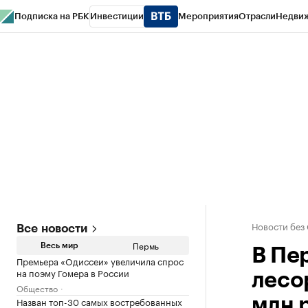
Подписка на РБК
Инвестиции
Мероприятия
Отрасли
Недви
РБК Курсы
РБК Life
Тренды
Визионеры
Национальные проекты
Горо
Спецпроекты СПб
Конференции СПб
Спецпроекты
Проверка конт
Новости без
Все новости
Пермь
Весь мир
В Пе
Премьера «Одиссеи» увеличила спрос
на поэму Гомера в России
лесо
Общество
Назван топ-30 самых востребованных
млн 