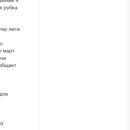
я рубка
тер леса
о-
о март
 на
общает
для
ду