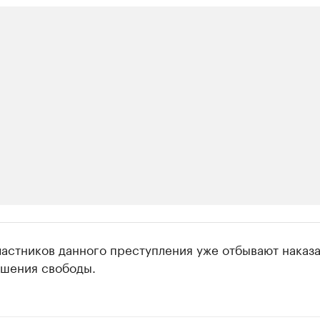
ии
астников данного преступления уже отбывают наказа
 организации в нефтегазовой промышленно
ишения свободы.
верьте данные в каталоге