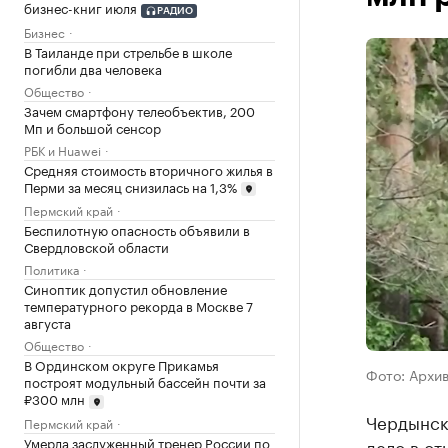
бизнес-книг июля
РАДИО
Бизнес
В Таиланде при стрельбе в школе
погибли два человека
Общество
Зачем смартфону телеобъектив, 200
Мп и большой сенсор
РБК и Huawei
Средняя стоимость вторичного жилья в
Перми за месяц снизилась на 1,3%
Пермский край
Беспилотную опасность объявили в
Свердловской области
Политика
Синоптик допустил обновление
температурного рекорда в Москве 7
августа
Общество
В Ординском округе Прикамья
Фото: Архи
построят модульный бассейн почти за
₽300 млн
Чердынск
Пермский край
Умерла заслуженный тренер России по
дело в от