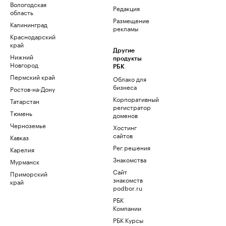
Вологодская
Редакция
область
Размещение
Калининград
рекламы
Краснодарский
край
Другие
Нижний
продукты
Новгород
РБК
Пермский край
Облако для
бизнеса
Ростов-на-Дону
Корпоративный
Татарстан
регистратор
Тюмень
доменов
Черноземье
Хостинг
сайтов
Кавказ
Рег.решения
Карелия
Знакомства
Мурманск
Сайт
Приморский
знакомств
край
podbor.ru
РБК
Компании
РБК Курсы