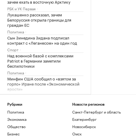
зачем ехать в восточную Арктику
РБК и УК Первая
Лукашенко рассказал, зачем
Белоруссия открыла границы для
граждан ЕС
Политика
Сын Зинедина Зидана подписал
контракт с «Леганесом» на один год
Спорт
Над военной базой с комплексами
Patriot в Германии заметили
беспилотники
Политика
Минфин США сообщил о «взятом за
горло» Иране после «Экономической
ярости»
Политика
Рубрики
Новости регионов
Загрузить еще
Политика
Санкт-Петербург и область
Экономика
Екатеринбург
Общество
Новосибирск
Бизнес
Омск