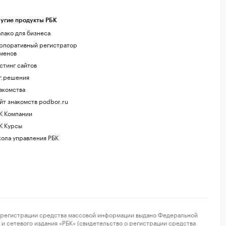
угие продукты РБК
лако для бизнеса
рпоративный регистратор
менов
стинг сайтов
г.решения
акомства
йт знакомств podbor.ru
К Компании
К Курсы
ола управления РБК
регистрации средства массовой информации выдано Федеральной
и сетевого издания «РБК» (свидетельство о регистрации средства