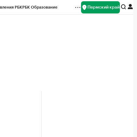
Пермский край
вления РБК
РБК Образование
редитные рейтинги
Франшизы
Газета
ок наличной валюты