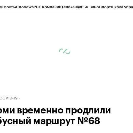
жимость
Autonews
РБК Компании
Телеканал
РБК Вино
Спорт
Школа упра
д
Стиль
Крипто
РБК Бизнес-среда
Дискуссионный клуб
Исследования
К
рагентов
Политика
Экономика
Бизнес
Технологии и медиа
Финансы
Рын
 COVID-19
рми временно продлили
бусный маршрут №68