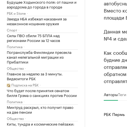
Будущее Ходынского поля: от пашни и
автобусн
аэродрома до города в городе
Вместо ко
РБК и Stone
площади 
Звезда НБА избежал наказания за
незаконное ношение оружия
Спорт
Данная м
Силы ПВО сбили 75 БПЛА над
№4 и сдел
регионами России за 12 часов
Политика
Как сооб
Погранслужба Финляндии пресекла
канал нелегальной миграции из
будние дн
Прибалтики
отправляю
Общество
обратном
Главное за неделю за 3 минуты.
Видеоитоги РБК
отправлять
Подписка на РБК
Что будет после принятия сенатом
Авторы
Теги
билля Грэма о санкциях против России
Политика
Минтруд раскрыл, кто получит право
на две пенсии
РБК Пермь
Общество
Киты, тундра и космические пейзажи: