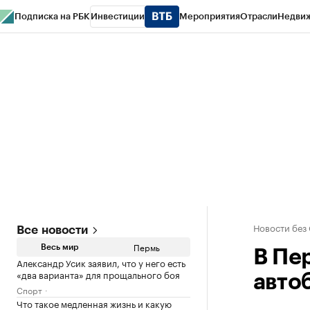
Подписка на РБК
Инвестиции
Мероприятия
Отрасли
Недви
РБК Курсы
РБК Life
Тренды
Визионеры
Национальные проекты
Горо
Спецпроекты СПб
Конференции СПб
Спецпроекты
Проверка конт
Новости без
Все новости
Пермь
Весь мир
В Пе
Александр Усик заявил, что у него есть
«два варианта» для прощального боя
авто
Спорт
Что такое медленная жизнь и какую