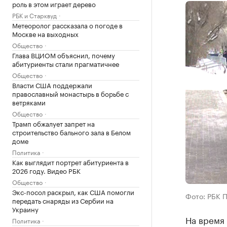
роль в этом играет дерево
РБК и Старквуд
Метеоролог рассказала о погоде в
Москве на выходных
Общество
Глава ВЦИОМ объяснил, почему
абитуриенты стали прагматичнее
Общество
Власти США поддержали
православный монастырь в борьбе с
ветряками
Общество
Трамп обжалует запрет на
строительство бального зала в Белом
доме
Политика
Как выглядит портрет абитуриента в
2026 году. Видео РБК
Общество
Экс-посол раскрыл, как США помогли
Фото: РБК 
передать снаряды из Сербии на
Украину
На время 
Политика