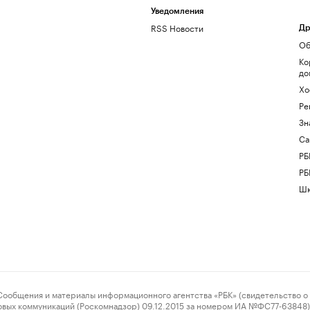
Уведомления
RSS Новости
Др
Об
Ко
до
Хо
Ре
Зн
Са
РБ
РБ
Шк
ения и материалы информационного агентства «РБК» (свидетельство о 
овых коммуникаций (Роскомнадзор) 09.12.2015 за номером ИА №ФС77-63848) 