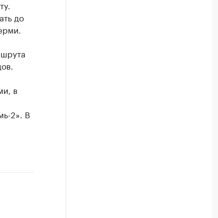
ту.
ать до
ерми.
ршрута
ов.
и, в
мь-2». В