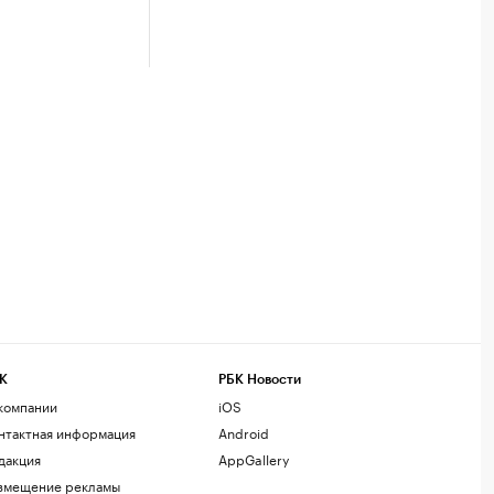
К
РБК Новости
компании
iOS
нтактная информация
Android
дакция
AppGallery
змещение рекламы