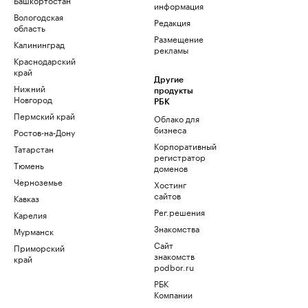
информация
Вологодская
Редакция
область
Размещение
Калининград
рекламы
Краснодарский
край
Другие
Нижний
продукты
Новгород
РБК
Пермский край
Облако для
бизнеса
Ростов-на-Дону
Корпоративный
Татарстан
регистратор
Тюмень
доменов
Черноземье
Хостинг
сайтов
Кавказ
Рег.решения
Карелия
Знакомства
Мурманск
Сайт
Приморский
знакомств
край
podbor.ru
РБК
Компании