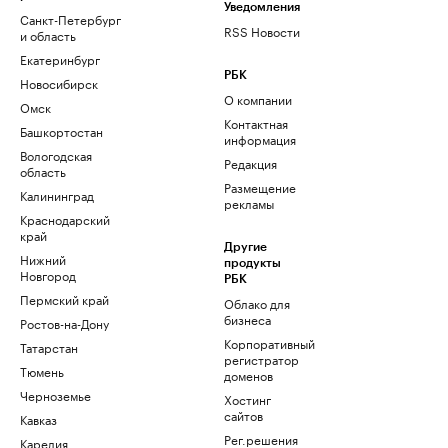
Уведомления
Санкт-Петербург
RSS Новости
и область
Екатеринбург
РБК
Новосибирск
О компании
Омск
Контактная
Башкортостан
информация
Вологодская
Редакция
область
Размещение
Калининград
рекламы
Краснодарский
край
Другие
Нижний
продукты
Новгород
РБК
Пермский край
Облако для
бизнеса
Ростов-на-Дону
Корпоративный
Татарстан
регистратор
Тюмень
доменов
Черноземье
Хостинг
сайтов
Кавказ
Рег.решения
Карелия