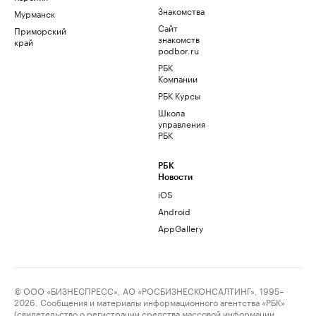
Знакомства
Мурманск
Сайт
Приморский
знакомств
край
podbor.ru
РБК
Компании
РБК Курсы
Школа
управления
РБК
РБК
Новости
iOS
Android
AppGallery
© ООО «БИЗНЕСПРЕСС», АО «РОСБИЗНЕСКОНСАЛТИНГ», 1995–
2026. Сообщения и материалы информационного агентства «РБК»
(свидетельство о регистрации средства массовой информации