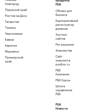
продукты
Новгород
РБК
Пермский край
Облако для
бизнеса
Ростов-на-Дону
Корпоративный
Татарстан
регистратор
Тюмень
доменов
Черноземье
Хостинг
сайтов
Кавказ
Рег.решения
Карелия
Знакомства
Мурманск
Сайт
Приморский
знакомств
край
podbor.ru
РБК
Компании
РБК Курсы
Школа
управления
РБК
РБК
Новости