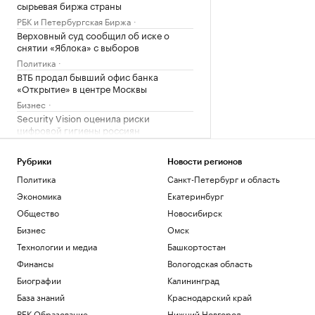
сырьевая биржа страны
РБК и Петербургская Биржа
Верховный суд сообщил об иске о
снятии «Яблока» с выборов
Политика
ВТБ продал бывший офис банка
«Открытие» в центре Москвы
Бизнес
Security Vision оценила риски
цифровой гигиены россиян
Компании
Ученые США создали с помощью ИИ
Рубрики
Новости регионов
вирусы против устойчивой кишечной
Политика
Санкт-Петербург и область
палочки
Экономика
Екатеринбург
Технологии и медиа
Общество
Новосибирск
Загрузить еще
Бизнес
Омск
Технологии и медиа
Башкортостан
Финансы
Вологодская область
Биографии
Калининград
База знаний
Краснодарский край
РБК Образование
Нижний Новгород