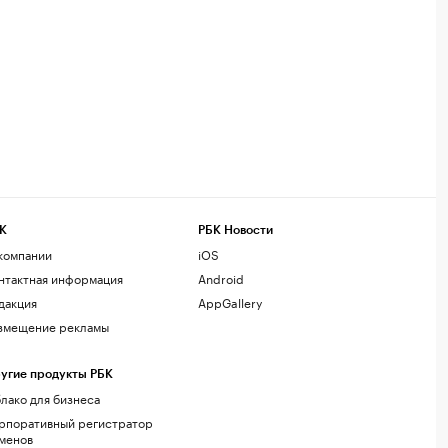
К
РБК Новости
компании
iOS
нтактная информация
Android
дакция
AppGallery
змещение рекламы
угие продукты РБК
лако для бизнеса
рпоративный регистратор
менов