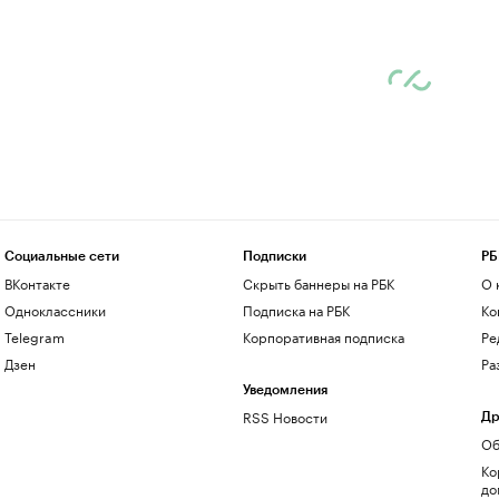
Социальные сети
Подписки
РБ
ВКонтакте
Скрыть баннеры на РБК
О 
Одноклассники
Подписка на РБК
Ко
Telegram
Корпоративная подписка
Ре
Дзен
Ра
Уведомления
RSS Новости
Др
Об
Ко
до