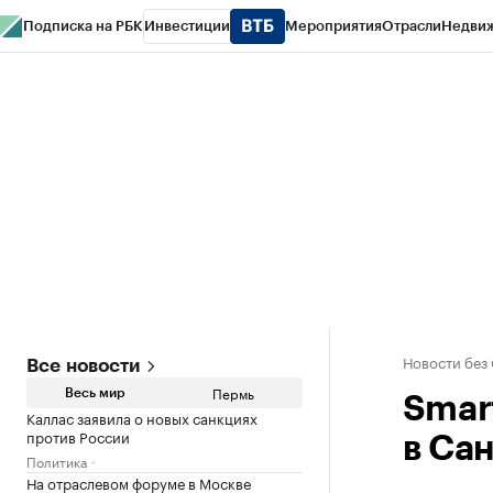
Подписка на РБК
Инвестиции
Мероприятия
Отрасли
Недви
РБК Курсы
РБК Life
Тренды
Визионеры
Национальные проекты
Горо
Спецпроекты СПб
Конференции СПб
Спецпроекты
Проверка конт
Новости без
Все новости
Пермь
Весь мир
Smar
Каллас заявила о новых санкциях
против России
в Са
Политика
На отраслевом форуме в Москве