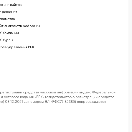
стинг сайтов
г.решения
акомства
йт знакомств podbor.ru
К Компании
К Курсы
ола управления РБК
регистрации средства массовой информации выдано Федеральной
и сетевого издания «РБК» (свидетельство о регистрации средства
ор) 03.12.2021 за номером ЭЛ №ФС77-82385) сопровождаются