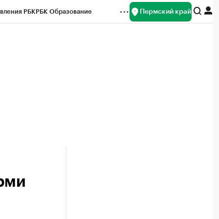
Пермский край
вления РБК
РБК Образование
редитные рейтинги
Франшизы
Газета
ок наличной валюты
ерми