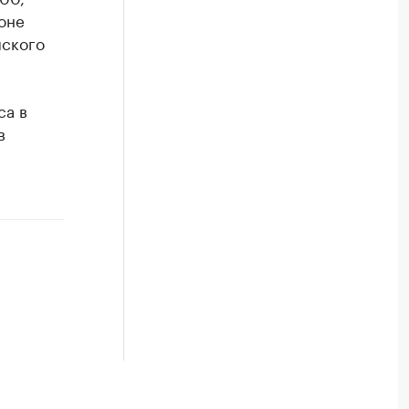
оне
мского
са в
в