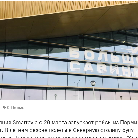
в РБК Пермь
ния Smartavia с 29 марта запускает рейсы из Перми 
. В летнем сезоне полеты в Северную столицу будут
ся до 5 раз в неделю на воздушных судах Боинг 737-7