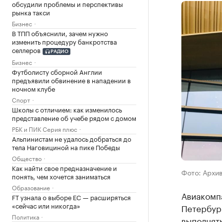
обсудили проблемы и перспективы
рынка такси
Бизнес
В ТПП объяснили, зачем нужно
изменить процедуру банкротства
селлеров
РАДИО
Бизнес
Футболисту сборной Англии
предъявили обвинение в нападении в
ночном клубе
Спорт
Школы с отличием: как изменилось
представление об учебе рядом с домом
РБК и ПИК Серия плюс
Альпинистам не удалось добраться до
тела Наговициной на пике Победы
Общество
Как найти свое предназначение и
Фото: Архи
понять, чем хочется заниматься
Образование
Авиакомпа
FT узнала о выборе ЕС — расширяться
«сейчас или никогда»
Петербург
Политика
выполнять