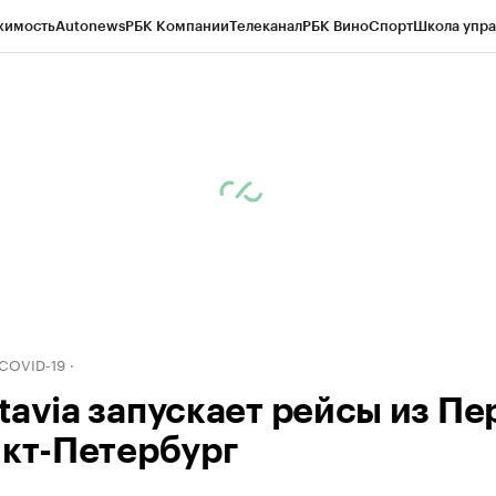
жимость
Autonews
РБК Компании
Телеканал
РБК Вино
Спорт
Школа упра
д
Стиль
Крипто
РБК Бизнес-среда
Дискуссионный клуб
Исследования
К
рагентов
Политика
Экономика
Бизнес
Технологии и медиа
Финансы
Рын
 COVID-19
tavia запускает рейсы из П
нкт-Петербург