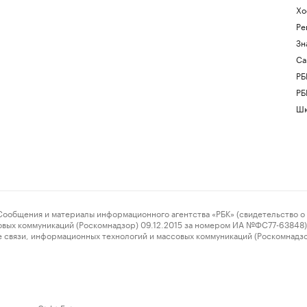
Хо
Ре
Зн
Са
РБ
РБ
Шк
ения и материалы информационного агентства «РБК» (свидетельство о 
овых коммуникаций (Роскомнадзор) 09.12.2015 за номером ИА №ФС77-63848) 
 связи, информационных технологий и массовых коммуникаций (Роскомнадз