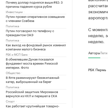
Почему доллар поднялся выше ₽82: 3
рассчита
причины падения курса рубля
экономич
Инвестиции
Путин провел оперативное совещание
аэропорт
с членами Совбеза
Политика
С момента
Путин поговорил по телефону с
неделю, з
президентом ОАЭ
Политика
неделю.
Как выход на фондовый рынок изменил
компании малого бизнеса
Авторы
Теги
РБК и МСП Банк
В обмелевшем Дунае показался
фундамент моста времен Римской
империи. Фото
РБК Пермь
Общество
В Ялте разминируют безэкипажный
катер, выброшенный на берег
Политика
Российский защитник Мироманов
вернулся из НХЛ и перешел в СКА
Спорт
Как работает крупнейшая товарно-