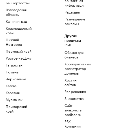
Контактная
Башкортостан
информация
Вологодская
Редакция
область
Размещение
Калининград
рекламы
Краснодарский
край
Другие
Нижний
продукты
Новгород
РБК
Пермский край
Облако для
бизнеса
Ростов-на-Дону
Корпоративный
Татарстан
регистратор
Тюмень
доменов
Черноземье
Хостинг
сайтов
Кавказ
Рег.решения
Карелия
Знакомства
Мурманск
Сайт
Приморский
знакомств
край
podbor.ru
РБК
Компании