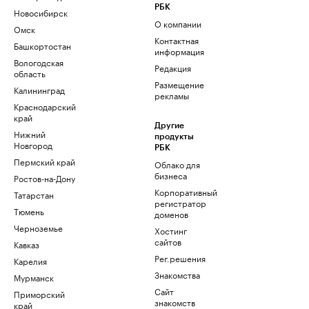
РБК
Новосибирск
О компании
Омск
Контактная
Башкортостан
информация
Вологодская
Редакция
область
Размещение
Калининград
рекламы
Краснодарский
край
Другие
Нижний
продукты
Новгород
РБК
Пермский край
Облако для
бизнеса
Ростов-на-Дону
Корпоративный
Татарстан
регистратор
Тюмень
доменов
Черноземье
Хостинг
сайтов
Кавказ
Рег.решения
Карелия
Знакомства
Мурманск
Сайт
Приморский
знакомств
край