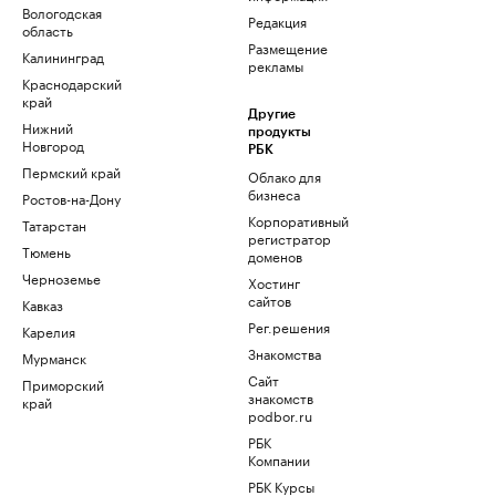
Вологодская
Редакция
область
Размещение
Калининград
рекламы
Краснодарский
край
Другие
Нижний
продукты
Новгород
РБК
Пермский край
Облако для
бизнеса
Ростов-на-Дону
Корпоративный
Татарстан
регистратор
Тюмень
доменов
Черноземье
Хостинг
сайтов
Кавказ
Рег.решения
Карелия
Знакомства
Мурманск
Сайт
Приморский
знакомств
край
podbor.ru
РБК
Компании
РБК Курсы