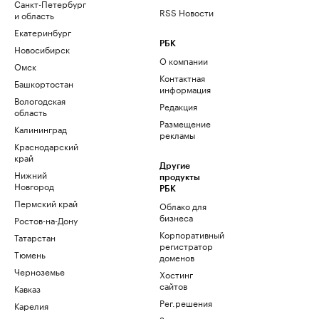
Санкт-Петербург
RSS Новости
и область
Екатеринбург
РБК
Новосибирск
О компании
Омск
Контактная
Башкортостан
информация
Вологодская
Редакция
область
Размещение
Калининград
рекламы
Краснодарский
край
Другие
Нижний
продукты
Новгород
РБК
Пермский край
Облако для
бизнеса
Ростов-на-Дону
Корпоративный
Татарстан
регистратор
Тюмень
доменов
Черноземье
Хостинг
сайтов
Кавказ
Рег.решения
Карелия