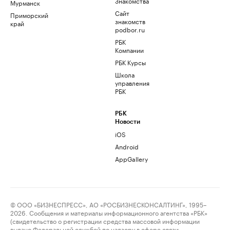
Знакомства
Мурманск
Сайт
Приморский
знакомств
край
podbor.ru
РБК
Компании
РБК Курсы
Школа
управления
РБК
РБК
Новости
iOS
Android
AppGallery
© ООО «БИЗНЕСПРЕСС», АО «РОСБИЗНЕСКОНСАЛТИНГ», 1995–
2026. Сообщения и материалы информационного агентства «РБК»
(свидетельство о регистрации средства массовой информации
выдано Федеральной службой по надзору в сфере связи,