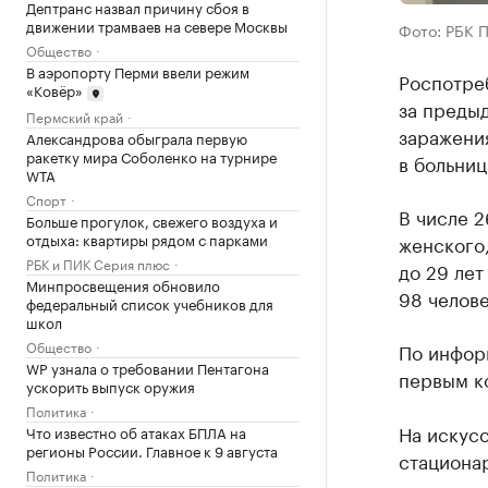
Дептранс назвал причину сбоя в
движении трамваев на севере Москвы
Фото: РБК 
Общество
В аэропорту Перми ввели режим
Роспотре
«Ковёр»
за преды
Пермский край
заражения
Александрова обыграла первую
ракетку мира Соболенко на турнире
в больниц
WTA
Спорт
В числе 2
Больше прогулок, свежего воздуха и
отдыха: квартиры рядом с парками
женского,
РБК и ПИК Серия плюс
до 29 лет
Минпросвещения обновило
98 челове
федеральный список учебников для
школ
Общество
По информ
WP узнала о требовании Пентагона
первым ко
ускорить выпуск оружия
Политика
На искус
Что известно об атаках БПЛА на
регионы России. Главное к 9 августа
стационар
Политика