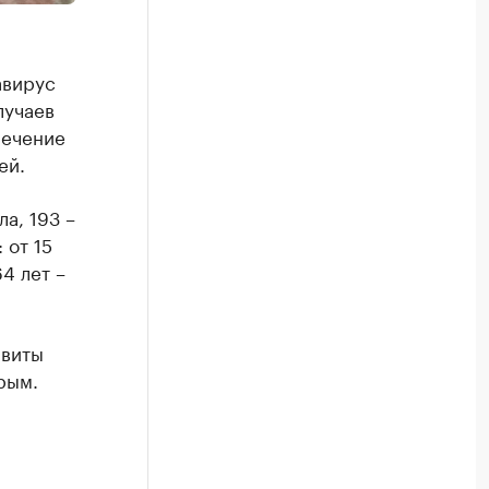
авирус
лучаев
лечение
ей.
а, 193 –
 от 15
64 лет –
ивиты
рым.