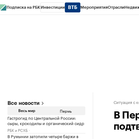
Подписка на РБК
Инвестиции
Мероприятия
Отрасли
Недви
РБК Курсы
РБК Life
Тренды
Визионеры
Национальные проекты
Горо
Спецпроекты СПб
Конференции СПб
Спецпроекты
Проверка конт
Ситуация с 
Все новости
Пермь
Весь мир
В Пе
Гастрогид по Центральной России:
сыры, крокодилы и органический сидр
подт
РБК и РСХБ
В Румынии затопили четыре баржи в