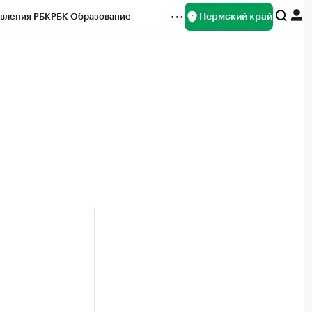
Пермский край
вления РБК
РБК Образование
редитные рейтинги
Франшизы
Газета
ок наличной валюты