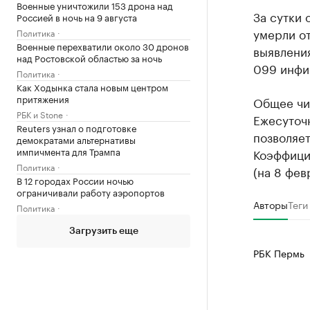
Военные уничтожили 153 дрона над
За сутки 
Россией в ночь на 9 августа
умерли от
Политика
Военные перехватили около 30 дронов
выявления
над Ростовской областью за ночь
099 инфи
Политика
Как Ходынка стала новым центром
притяжения
Общее чи
РБК и Stone
Ежесуточн
Reuters узнал о подготовке
позволяе
демократами альтернативы
импичмента для Трампа
Коэффици
Политика
(на 8 фев
В 12 городах России ночью
ограничивали работу аэропортов
Авторы
Теги
Политика
Загрузить еще
РБК Пермь