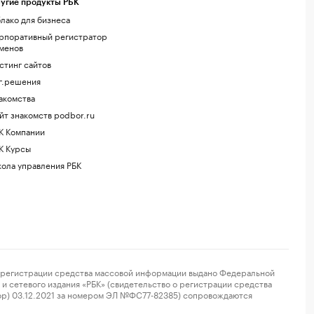
угие продукты РБК
лако для бизнеса
рпоративный регистратор
менов
стинг сайтов
г.решения
акомства
йт знакомств podbor.ru
К Компании
К Курсы
ола управления РБК
регистрации средства массовой информации выдано Федеральной
и сетевого издания «РБК» (свидетельство о регистрации средства
ор) 03.12.2021 за номером ЭЛ №ФС77-82385) сопровождаются