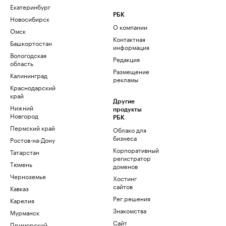
Екатеринбург
РБК
Новосибирск
О компании
Омск
Контактная
Башкортостан
информация
Вологодская
Редакция
область
Размещение
Калининград
рекламы
Краснодарский
край
Другие
Нижний
продукты
Новгород
РБК
Пермский край
Облако для
бизнеса
Ростов-на-Дону
Корпоративный
Татарстан
регистратор
Тюмень
доменов
Черноземье
Хостинг
сайтов
Кавказ
Рег.решения
Карелия
Знакомства
Мурманск
Сайт
Приморский