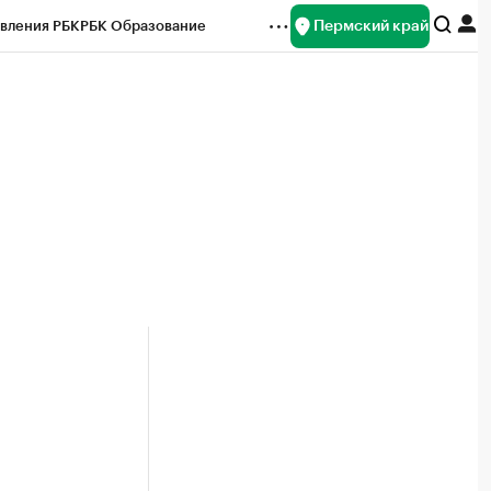
Пермский край
вления РБК
РБК Образование
редитные рейтинги
Франшизы
Газета
ок наличной валюты