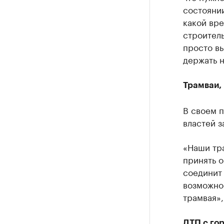
состоянии
какой вре
строитель
просто вы
держать 
Трамваи,
В своем 
властей з
«Наши тр
принять о
соединит
возможно
трамвая»,
ДТП с го