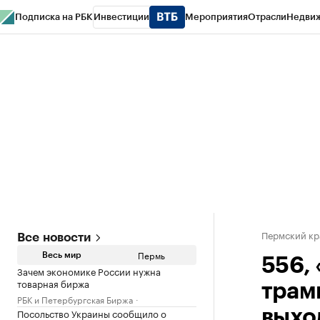
Подписка на РБК
Инвестиции
Мероприятия
Отрасли
Недви
РБК Курсы
РБК Life
Тренды
Визионеры
Национальные проекты
Горо
Спецпроекты СПб
Конференции СПб
Спецпроекты
Проверка конт
Пермский кр
Все новости
Пермь
Весь мир
556,
Зачем экономике России нужна
товарная биржа
трам
РБК и Петербургская Биржа
Посольство Украины сообщило о
выхо