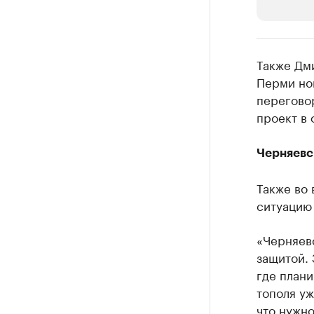
РБК Компан
Также Дми
Крупные
Перми нов
перегово
Найдите и про
проект в 
Черняевск
Также во
ситуацию 
«Черняевс
защитой. 
где плани
тополя уж
что нужно