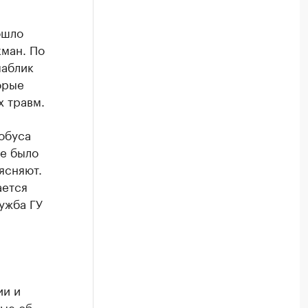
ошло
кман. По
паблик
орые
х травм.
обуса
не было
ясняют.
ается
ужба ГУ
ии и
ные об