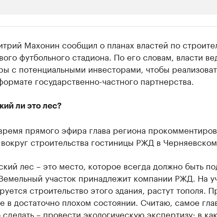
ии
трий Махонин сообщил о планах властей по строител
 организации в нефтегазовой промышленно
ого футбольного стадиона. По его словам, власти ве
ры с потенциальными инвесторами, чтобы реализоват
верьте данные в каталоге
формате государственно-частного партнерства.
ий ли это лес?
 время прямого эфира глава региона прокомментиров
вокруг строительства гостиницы РЖД в Черняевском
кий лес – это место, которое всегда должно быть по
Земельный участок принадлежит компании РЖД. На уч
руется строительство этого здания, растут тополя. 
е в достаточно плохом состоянии. Считаю, самое гла
 сделать – провести экологическую экспертизу: в ка