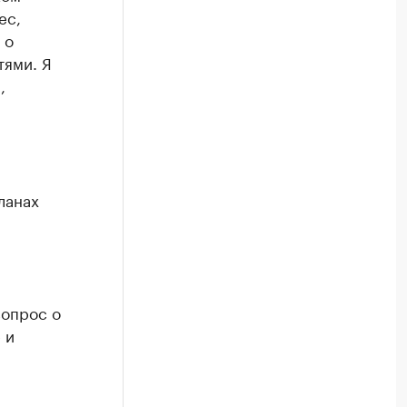
ес,
 о
тями. Я
,
ланах
вопрос о
 и