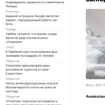
повреждении украинского памятника в
Польше
Политика
Бывший сотрудник Google запустил
сервис, пародирующий работу чат-
бота
Тренды
Хавбек «Ахмата» отстранен на два
матча за удар локтем игрока
«Спартака»
Спорт
В Германии при столкновении двух
трамваев пострадали 25 человек
Общество
Спасатели эвакуировали двух
российских туристов в горах
Казахстана
Общество
Число антикоррупционных исков в
Фото: РБК 
Москве выросло почти на треть за
полгода
Общество
Аномальн
«Росатом» подписал соглашение о
строительстве ветропарка в Киргизии