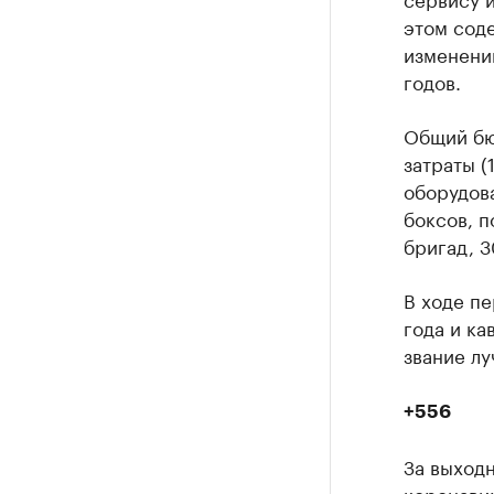
этом сод
изменени
годов.
Общий бю
затраты (
оборудова
боксов, п
бригад, 3
В ходе п
года и ка
звание лу
+556
За выход
коронави