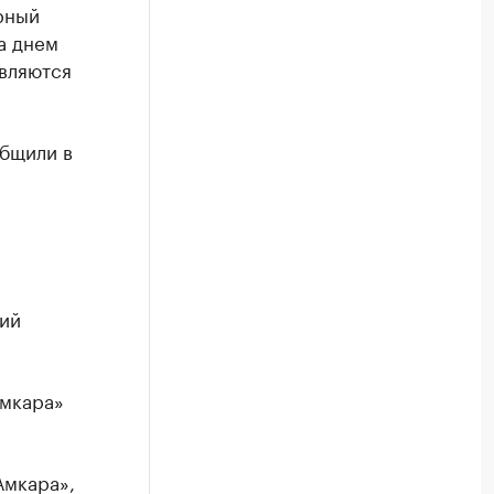
рный
 а днем
являются
общили в
ий
Амкара»
Амкара»,