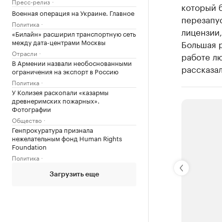
Пресс-релиз
который б
Военная операция на Украине. Главное
перезапус
Политика
лицензии,
«Билайн» расширил транспортную сеть
между дата-центрами Москвы
Большая 
Отрасли
работе лю
В Армении назвали необоснованными
рассказал
ограничения на экспорт в Россию
Политика
У Колизея раскопали «казармы
древнеримских пожарных».
Фотографии
Общество
Генпрокуратура признала
нежелательным фонд Human Rights
Foundation
Политика
Загрузить еще