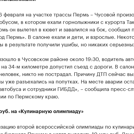
6 февраля на участке трассы Пермь – Чусовой произ
обусом, в котором ехали горнолыжники с курорта Та
рмь он вылетел в кювет и завалился на бок, сообщил 
д Пермь». В салоне ехали и дети, и взрослые. Некот
 в результате получили ушибы, но никаких серьезны
зошло в Чусовском районе около 19:30, водитель авт
на 34-м километре допустил съезд с дороги. В сало
человек, никто не пострадал. Причину ДТП сейчас вы
 уже разъехались на попутках. На месте аварии ост
автобуса и сотрудники ГИБДД», – сообщила пресс-сл
ии по Пермскому краю.
 руб. на «Кулинарную олимпиаду»
изацию второй всероссийской олимпиады по кулинар
з бюджета Прикамья хотят выделить 10 млн руб. Дан