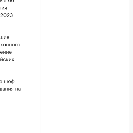
ния
-2023
ьшие
ухонного
щение
ейских
же шеф
вания на
вленных