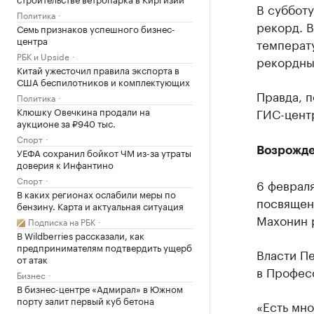
В суббот
Политика
рекорд. В
Семь признаков успешного бизнес-
центра
температу
РБК и Upside
рекордным
Китай ужесточил правила экспорта в
США беспилотников и комплектующих
Правда, п
Политика
Клюшку Овечкина продали на
ГИС-цент
аукционе за ₽940 тыс.
Спорт
Возрожде
УЕФА сохранил бойкот ЧМ из-за утраты
доверия к Инфантино
Спорт
6 феврал
В каких регионах ослабили меры по
посвящен
бензину. Карта и актуальная ситуация
Махонин 
Подписка на РБК
В Wildberries рассказали, как
предпринимателям подтвердить ущерб
Власти П
от атак
в Профес
Бизнес
В бизнес-центре «Адмирал» в Южном
порту залит первый куб бетона
«Есть мн