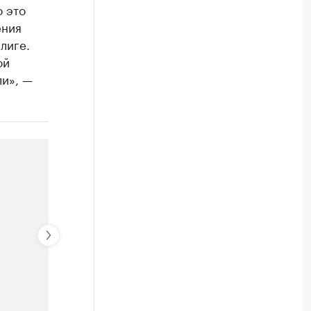
 это
ения
лиге.
ой
ли», —