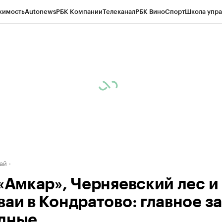
жимость
Autonews
РБК Компании
Телеканал
РБК Вино
Спорт
Школа упра
д
Стиль
Крипто
РБК Бизнес-среда
Дискуссионный клуб
Исследования
К
рагентов
Политика
Экономика
Бизнес
Технологии и медиа
Финансы
Рын
ай
 «Амкар», Черняевский лес и
ваи в Кондратово: главное за
дные