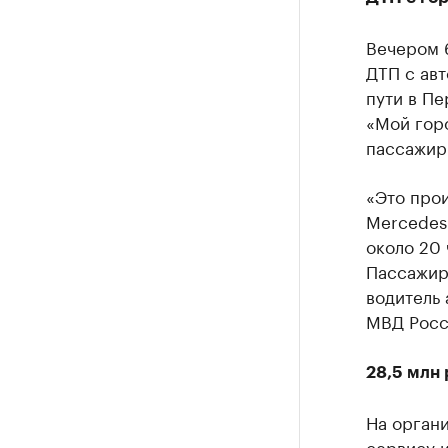
Вечером 
ДТП с авт
пути в Пе
«Мой горо
пассажиры
«Это прои
Mercedes 
около 20 
Пассажиры
водитель 
МВД Росс
28,5 млн
На орган
сервису и