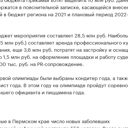
ержатся в пояснительной записке, касающейся внесе
й в бюджет региона на 2021 и плановый период 2022
джет мероприятия составляет 28,5 млн руб. Наибол
15 млн руб.) составляет аренда профессионального к
ния, еще 3,6 млн руб. потратят на застройку и осна
о 1,5 млн руб. на оформление площадки и работу суд
00 тыс. руб. на PR-сопровождение.
ервой олимпиады были выбраны кондитер года, а так
вист года. В этом году на олимпиаде пройдут соревно
чшего официанта и пиццамена года.
ные в Пермском крае число новых заболевших
русной инфекцией составило 556 человек. Всего выя