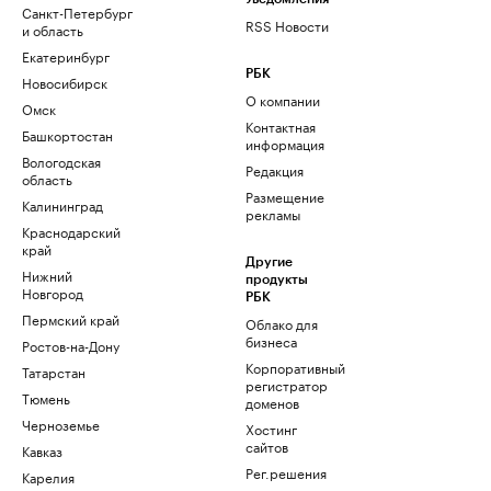
Санкт-Петербург
RSS Новости
и область
Екатеринбург
РБК
Новосибирск
О компании
Омск
Контактная
Башкортостан
информация
Вологодская
Редакция
область
Размещение
Калининград
рекламы
Краснодарский
край
Другие
Нижний
продукты
Новгород
РБК
Пермский край
Облако для
бизнеса
Ростов-на-Дону
Корпоративный
Татарстан
регистратор
Тюмень
доменов
Черноземье
Хостинг
сайтов
Кавказ
Рег.решения
Карелия