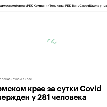
жимость
Autonews
РБК Компании
Телеканал
РБК Вино
Спорт
Школа упра
д
Стиль
Крипто
РБК Бизнес-среда
Дискуссионный клуб
Исследования
К
рагентов
Политика
Экономика
Бизнес
Технологии и медиа
Финансы
Рын
коронавирусом в крае
рмском крае за сутки Covid
вержден у 281 человека