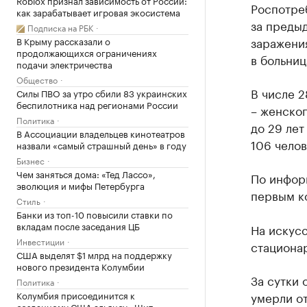
Roblox признал зависимость от России:
Роспотре
как зарабатывает игровая экосистема
за предыд
Подписка на РБК
заражения
В Крыму рассказали о
продолжающихся ограничениях
в больниц
подачи электричества
Общество
В числе 2
Силы ПВО за утро сбили 83 украинских
беспилотника над регионами России
– женског
Политика
до 29 лет
В Ассоциации владельцев кинотеатров
106 челов
назвали «самый страшный день» в году
Бизнес
Чем заняться дома: «Тед Лассо»,
По информ
эволюция и мифы Петербурга
первым ко
Стиль
Банки из топ-10 повысили ставки по
вкладам после заседания ЦБ
На искус
Инвестиции
стационар
США выделят $1 млрд на поддержку
нового президента Колумбии
За сутки 
Политика
умерли от
Колумбия присоединится к
созданному США альянсу «Щит