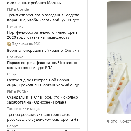
оживленных районах Москвы
РБК и Upside
Трамп отпросился с заседания Госдепа
пораньше, чтобы «вести войну». Видео
Политика
Портфель состоятельного инвестора в
2026 году: ставка на ликвидность
Подписка на РБК
Военная операция на Украине. Онлайн
Политика
Первая встреча фаворитов. Что важно
знать о третьем туре РПЛ
Спорт
Гастрогид по Центральной России:
сыры, крокодилы и органический сидр
РБК и РСХБ
Скандалы и ПТСР в Трое: кто и сколько
заработал на «Одиссее» Нолана
Технологии и медиа
Тренер российских синхронисток
рассказала о судейском факторе на ЧЕ
Фото: Конс
Спорт