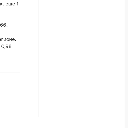
к, еще 1
66.
ь
егионе.
 0,98