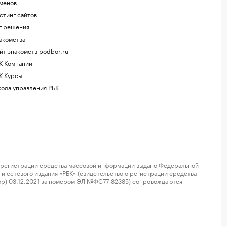
менов
стинг сайтов
г.решения
акомства
йт знакомств podbor.ru
К Компании
К Курсы
ола управления РБК
регистрации средства массовой информации выдано Федеральной
и сетевого издания «РБК» (свидетельство о регистрации средства
ор) 03.12.2021 за номером ЭЛ №ФС77-82385) сопровождаются