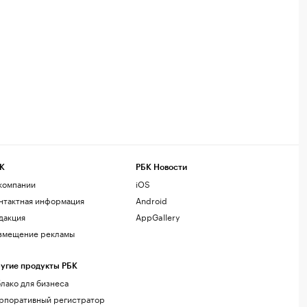
К
РБК Новости
компании
iOS
нтактная информация
Android
дакция
AppGallery
змещение рекламы
угие продукты РБК
лако для бизнеса
рпоративный регистратор