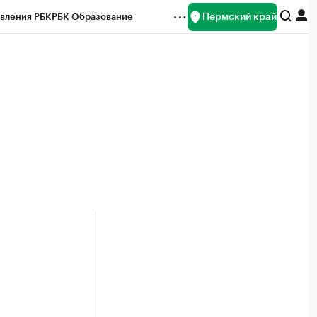
Пермский край
вления РБК
РБК Образование
редитные рейтинги
Франшизы
Газета
ок наличной валюты