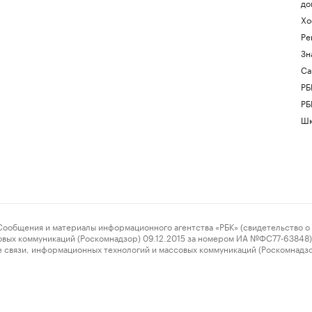
до
Хо
Ре
Зн
Са
РБ
РБ
Шк
ения и материалы информационного агентства «РБК» (свидетельство о 
овых коммуникаций (Роскомнадзор) 09.12.2015 за номером ИА №ФС77-63848) 
 связи, информационных технологий и массовых коммуникаций (Роскомнадз