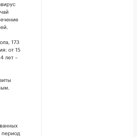
авирус
учай
лечение
ей.
ла, 173
я: от 15
4 лет –
виты
рым.
ованных
ь период