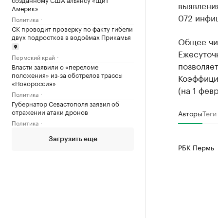
выявления
Америк»
072 инфи
Политика
СК проводит проверку по факту гибели
двух подростков в водоёмах Прикамья
Общее чи
Ежесуточн
Пермский край
позволяе
Власти заявили о «переломе
положения» из-за обстрелов трассы
Коэффици
«Новороссия»
(на 1 февр
Политика
Губернатор Севастополя заявил об
отражении атаки дронов
Авторы
Теги
Политика
Загрузить еще
РБК Пермь