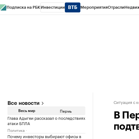
Подписка на РБК
Инвестиции
Мероприятия
Отрасли
Недви
РБК Курсы
РБК Life
Тренды
Визионеры
Национальные проекты
Горо
Спецпроекты СПб
Конференции СПб
Спецпроекты
Проверка конт
Ситуация с 
Все новости
Пермь
Весь мир
В Пе
Глава Адыгеи рассказал о последствиях
атаки БПЛА
подт
Политика
Почему инвесторы выбирают офисы в