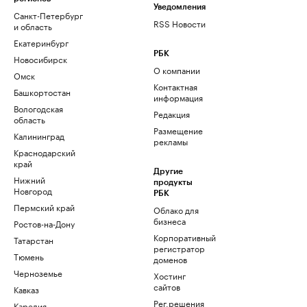
Уведомления
Санкт-Петербург
RSS Новости
и область
Екатеринбург
РБК
Новосибирск
О компании
Омск
Контактная
Башкортостан
информация
Вологодская
Редакция
область
Размещение
Калининград
рекламы
Краснодарский
край
Другие
Нижний
продукты
Новгород
РБК
Пермский край
Облако для
бизнеса
Ростов-на-Дону
Корпоративный
Татарстан
регистратор
Тюмень
доменов
Черноземье
Хостинг
сайтов
Кавказ
Рег.решения
Карелия