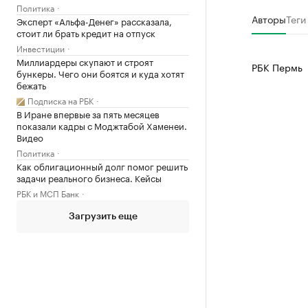
Политика
Авторы
Теги
Эксперт «Альфа-Денег» рассказала,
стоит ли брать кредит на отпуск
Инвестиции
Миллиардеры скупают и строят
РБК Пермь
бункеры. Чего они боятся и куда хотят
бежать
Подписка на РБК
В Иране впервые за пять месяцев
показали кадры с Моджтабой Хаменеи.
Видео
Политика
Как облигационный долг помог решить
задачи реального бизнеса. Кейсы
РБК и МСП Банк
Загрузить еще