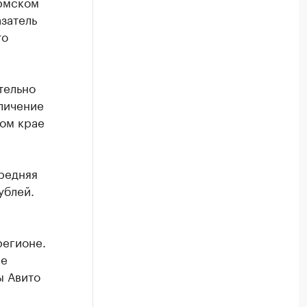
ермском
азатель
то
тельно
еличение
ком крае
средняя
ублей.
регионе.
не
ы Авито