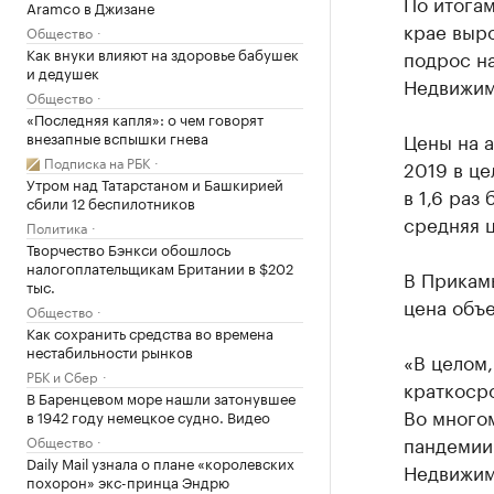
По итога
Aramco в Джизане
крае выро
Общество
Как внуки влияют на здоровье бабушек
подрос н
и дедушек
Недвижим
Общество
«Последняя капля»: о чем говорят
внезапные вспышки гнева
Цены на 
Подписка на РБК
2019 в це
Утром над Татарстаном и Башкирией
в 1,6 раз
сбили 12 беспилотников
средняя ц
Политика
Творчество Бэнкси обошлось
налогоплательщикам Британии в $202
В Прикамь
тыс.
цена объе
Общество
Как сохранить средства во времена
нестабильности рынков
«В целом,
РБК и Сбер
краткоср
В Баренцевом море нашли затонувшее
Во много
в 1942 году немецкое судно. Видео
пандемии
Общество
Daily Mail узнала о плане «королевских
Недвижим
похорон» экс-принца Эндрю