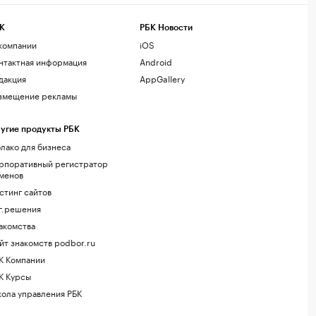
К
РБК Новости
компании
iOS
нтактная информация
Android
дакция
AppGallery
змещение рекламы
угие продукты РБК
лако для бизнеса
рпоративный регистратор
менов
стинг сайтов
г.решения
акомства
йт знакомств podbor.ru
К Компании
К Курсы
ола управления РБК