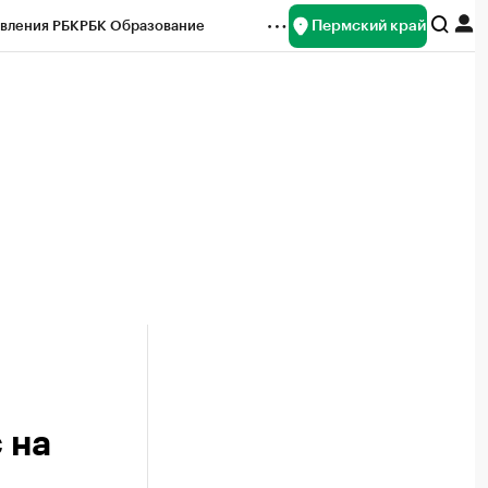
Пермский край
вления РБК
РБК Образование
редитные рейтинги
Франшизы
Газета
ок наличной валюты
 на