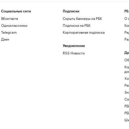
Социальные сети
Подписки
РБ
ВКонтакте
Скрыть баннеры на РБК
О 
Одноклассники
Подписка на РБК
Ко
Telegram
Корпоративная подписка
Ре
Дзен
Ра
Уведомления
RSS Новости
Др
Об
Ко
до
Хо
Ре
Зн
Са
РБ
РБ
Шк