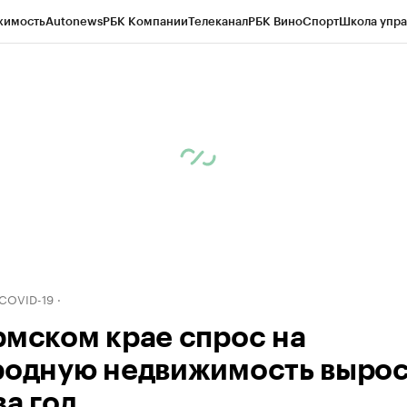
жимость
Autonews
РБК Компании
Телеканал
РБК Вино
Спорт
Школа упра
д
Стиль
Крипто
РБК Бизнес-среда
Дискуссионный клуб
Исследования
К
рагентов
Политика
Экономика
Бизнес
Технологии и медиа
Финансы
Рын
 COVID-19
рмском крае спрос на
родную недвижимость вырос
за год