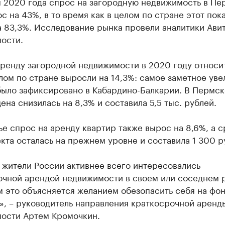
м 2020 года спрос на загородную недвижимость в П
с на 43%, в то время как в целом по стране этот пок
а 83,3%. Исследование рынка провели аналитики Ави
ости.
аренду загородной недвижимости в 2020 году относи
лом по стране выросли на 14,3%: самое заметное ув
 было зафиксировано в Кабардино-Балкарии. В Пермс
ена снизилась на 8,3% и составила 5,5 тыс. рублей.
е спрос на аренду квартир также вырос на 8,6%, а 
кта осталась на прежнем уровне и составила 1 300 р
 жители России активнее всего интересовались
очной арендой недвижимости в своем или соседнем 
м это объясняется желанием обезопасить себя на фо
», – руководитель направления краткосрочной аренд
ости Артем Кромочкин.