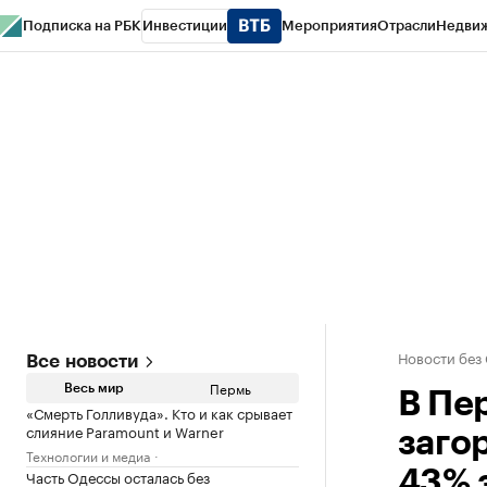
Подписка на РБК
Инвестиции
Мероприятия
Отрасли
Недви
РБК Курсы
РБК Life
Тренды
Визионеры
Национальные проекты
Горо
Спецпроекты СПб
Конференции СПб
Спецпроекты
Проверка конт
Новости без
Все новости
Пермь
Весь мир
В Пе
«Смерть Голливуда». Кто и как срывает
слияние Paramount и Warner
заго
Технологии и медиа
Часть Одессы осталась без
43% 