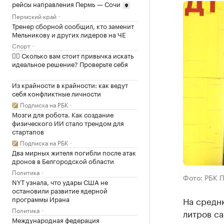
рейсы направления Пермь — Сочи
Пермский край
Тренер сборной сообщил, кто заменит
Мельникову и других лидеров на ЧЕ
Спорт
✍🏻 Сколько вам стоит привычка искать
идеальное решение? Проверьте себя
Из крайности в крайности: как ведут
себя конфликтные личности
Подписка на РБК
Мозги для робота. Как создание
физического ИИ стало трендом для
стартапов
Подписка на РБК
Два мирных жителя погибли после атак
дронов в Белгородской области
Политика
Фото: РБК 
NYT узнала, что удары США не
остановили развитие ядерной
программы Ирана
На средн
Политика
литров са
Международная федерация