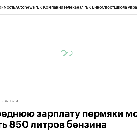
жимость
Autonews
РБК Компании
Телеканал
РБК Вино
Спорт
Школа упра
д
Стиль
Крипто
РБК Бизнес-среда
Дискуссионный клуб
Исследования
К
рагентов
Политика
Экономика
Бизнес
Технологии и медиа
Финансы
Рын
 COVID-19
реднюю зарплату пермяки мо
ть 850 литров бензина