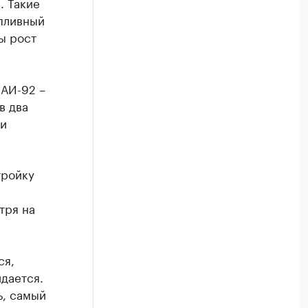
. Такие
пливный
ы рост
 АИ-92 –
в два
ии
тройку
тря на
ся,
дается.
ь, самый