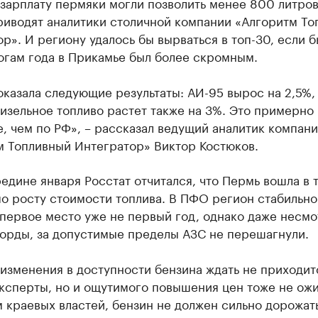
зарплату пермяки могли позволить менее 800 литров
риводят аналитики столичной компании «Алгоритм То
р». И региону удалось бы вырваться в топ-30, если б
огам года в Прикамье был более скромным.
казала следующие результаты: АИ-95 вырос на 2,5%,
дизельное топливо растет также на 3%. Это примерно 
, чем по РФ», – рассказал ведущий аналитик компан
м Топливный Интегратор» Виктор Костюков.
едине января Росстат отчитался, что Пермь вошла в 
о росту стоимости топлива. В ПФО регион стабильно
первое место уже не первый год, однако даже несмо
корды, за допустимые пределы АЗС не перешагнули.
изменения в доступности бензина ждать не приходит
ксперты, но и ощутимого повышения цен тоже не ожи
 краевых властей, бензин не должен сильно дорожат