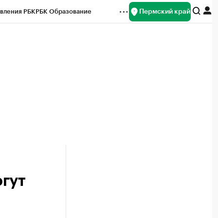
Пермский край
вления РБК
РБК Образование
редитные рейтинги
Франшизы
Газета
ок наличной валюты
гут