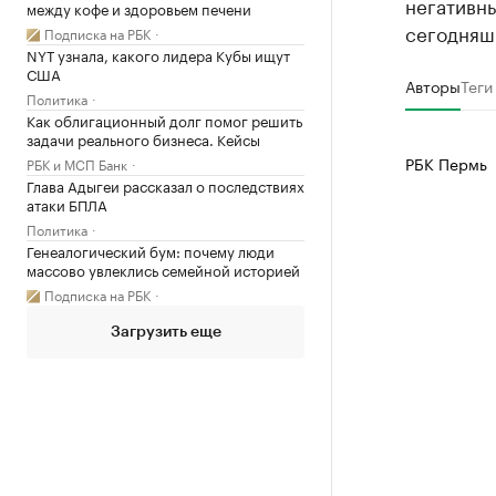
негативны
между кофе и здоровьем печени
сегодняшн
Подписка на РБК
NYT узнала, какого лидера Кубы ищут
США
Авторы
Теги
Политика
Как облигационный долг помог решить
задачи реального бизнеса. Кейсы
РБК Пермь
РБК и МСП Банк
Глава Адыгеи рассказал о последствиях
атаки БПЛА
Политика
Генеалогический бум: почему люди
массово увлеклись семейной историей
Подписка на РБК
Загрузить еще