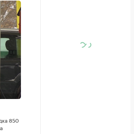
дка 850
а