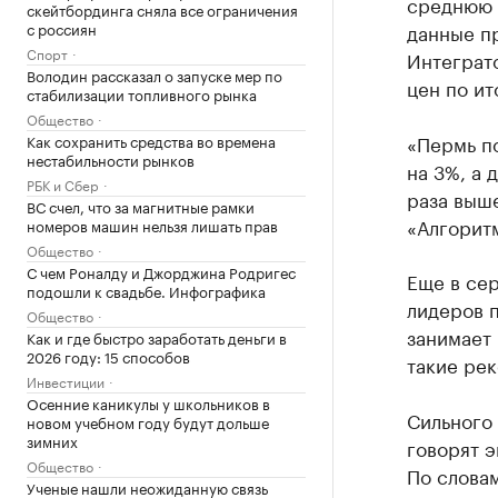
среднюю 
скейтбординга сняла все ограничения
с россиян
данные п
Спорт
Интеграто
Володин рассказал о запуске мер по
цен по ит
стабилизации топливного рынка
Общество
«Пермь по
Как сохранить средства во времена
нестабильности рынков
на 3%, а 
РБК и Сбер
раза выше
ВС счел, что за магнитные рамки
«Алгорит
номеров машин нельзя лишать прав
Общество
С чем Роналду и Джорджина Родригес
Еще в сер
подошли к свадьбе. Инфографика
лидеров п
Общество
занимает 
Как и где быстро заработать деньги в
2026 году: 15 способов
такие ре
Инвестиции
Осенние каникулы у школьников в
Сильного 
новом учебном году будут дольше
зимних
говорят э
Общество
По словам
Ученые нашли неожиданную связь