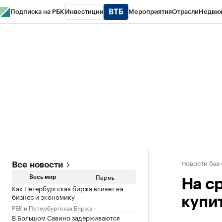
Подписка на РБК
Инвестиции
Мероприятия
Отрасли
Недви
РБК Курсы
РБК Life
Тренды
Визионеры
Национальные проекты
Горо
Спецпроекты СПб
Конференции СПб
Спецпроекты
Проверка конт
Новости без
Все новости
Пермь
Весь мир
На с
Как Петербургская биржа влияет на
бизнес и экономику
купи
РБК и Петербургская Биржа
В Большом Савино задерживаются