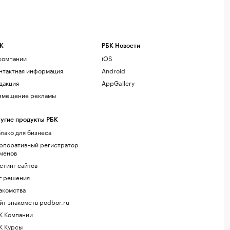
К
РБК Новости
компании
iOS
нтактная информация
Android
дакция
AppGallery
змещение рекламы
угие продукты РБК
лако для бизнеса
рпоративный регистратор
менов
стинг сайтов
г.решения
акомства
йт знакомств podbor.ru
К Компании
К Курсы