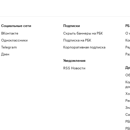
Социальные сети
Подписки
РБ
ВКонтакте
Скрыть баннеры на РБК
О 
Одноклассники
Подписка на РБК
Ко
Telegram
Корпоративная подписка
Ре
Дзен
Ра
Уведомления
RSS Новости
Др
Об
Ко
до
Хо
Ре
Зн
Са
РБ
РБ