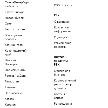
Санкт-Петербург
RSS Новости
и область
Екатеринбург
РБК
Новосибирск
О компании
Омск
Контактная
Башкортостан
информация
Вологодская
Редакция
область
Размещение
Калининград
рекламы
Краснодарский
край
Другие
Нижний
продукты
Новгород
РБК
Пермский край
Облако для
бизнеса
Ростов-на-Дону
Корпоративный
Татарстан
регистратор
Тюмень
доменов
Черноземье
Хостинг
сайтов
Кавказ
Рег.решения
Карелия