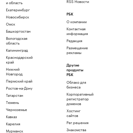
RSS Новости
и область
Екатеринбург
РБК
Новосибирск
О компании
Омск
Контактная
Башкортостан
информация
Вологодская
Редакция
область
Размещение
Калининград
рекламы
Краснодарский
край
Другие
Нижний
продукты
Новгород
РБК
Пермский край
Облако для
бизнеса
Ростов-на-Дону
Корпоративный
Татарстан
регистратор
Тюмень
доменов
Черноземье
Хостинг
сайтов
Кавказ
Рег.решения
Карелия
Знакомства
Мурманск