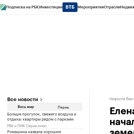
Подписка на РБК
Инвестиции
Мероприятия
Отрасли
Недви
РБК Курсы
РБК Life
Тренды
Визионеры
Национальные проекты
Горо
Спецпроекты СПб
Конференции СПб
Спецпроекты
Проверка конт
Новости без
Все новости
Пермь
Весь мир
Елен
Больше прогулок, свежего воздуха и
отдыха: квартиры рядом с парками
нача
РБК и ПИК Серия плюс
Ромашина назвала хорошим
земе