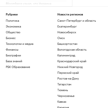
Bloomberg узнал, что Украина
пообещала США больше не атаковать
КТК
Рубрики
Новости регионов
Политика
Политика
Санкт-Петербург и область
Axios узнал, что OpenAI замедлила
разработку ИИ-модели Astra
Экономика
Екатеринбург
Технологии и медиа
Общество
Новосибирск
В Московской области отменили
Бизнес
Омск
ракетную опасность
Технологии и медиа
Башкортостан
Политика
Финансы
Вологодская область
Мэр Киева сообщил о пожарах после
взрывов
Биографии
Калининград
Политика
База знаний
Краснодарский край
РБК Образование
Нижний Новгород
Загрузить еще
Пермский край
Ростов-на-Дону
Татарстан
Тюмень
Черноземье
Кавказ
Карелия