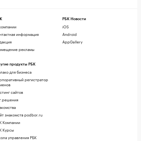
К
РБК Новости
компании
iOS
нтактная информация
Android
дакция
AppGallery
змещение рекламы
угие продукты РБК
лако для бизнеса
рпоративный регистратор
менов
стинг сайтов
г.решения
акомства
йт знакомств podbor.ru
К Компании
К Курсы
ола управления РБК