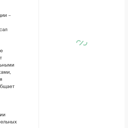
ции –
сал
ие
т
льными
ками,
я
общает
ии
мельных