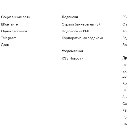
Социальные сети
Подписки
РБ
ВКонтакте
Скрыть баннеры на РБК
О 
Одноклассники
Подписка на РБК
Ко
Telegram
Корпоративная подписка
Ре
Дзен
Ра
Уведомления
RSS Новости
Др
Об
Ко
до
Хо
Ре
Зн
Са
РБ
РБ
Шк