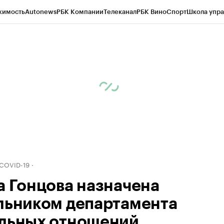
жимость
Autonews
РБК Компании
Телеканал
РБК Вино
Спорт
Школа упра
д
Стиль
Крипто
РБК Бизнес-среда
Дискуссионный клуб
Исследования
К
рагентов
Политика
Экономика
Бизнес
Технологии и медиа
Финансы
Рын
 COVID-19
а Гонцова назначена
льником департамента
льных отношений