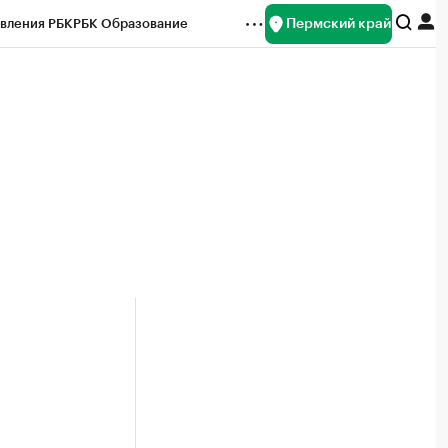
Пермский край
вления РБК
РБК Образование
редитные рейтинги
Франшизы
Газета
ок наличной валюты