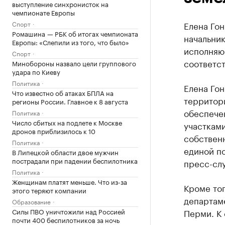
выступление синхронисток на
чемпионате Европы
Спорт
Елена Гон
Ромашина — РБК об итогах чемпионата
начальни
Европы: «Слепили из того, что было»
исполняю
Спорт
соответс
Минобороны назвало цели группового
удара по Киеву
Политика
Елена Гон
Что известно об атаках БПЛА на
территор
регионы России. Главное к 8 августа
обеспече
Политика
Число сбитых на подлете к Москве
участками
дронов приблизилось к 10
собственн
Политика
единой п
В Липецкой области двое мужчин
пострадали при падении беспилотника
пресс-сл
Политика
Женщинам платят меньше. Что из-за
Кроме тог
этого теряют компании
департам
Образование
Силы ПВО уничтожили над Россией
Перми. К
почти 400 беспилотников за ночь