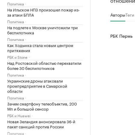
отношений
Политика
На Ильском НПЗ произошел пожар из-
Авторы
Теги
за атаки БПЛА
Политика
На подлете к Москве уничтожили три
беспилотника
РБК Пермь
Политика
Как Ходынка стала новым центром
притяжения
РБК и Stone
Над Ростовской областью перехватили
более 30 беспилотников
Политика
Украинские дроны атаковали
промпредприятие в Самарской
области
Политика
Зачем смартфону телеобъектив, 200
Мп и большой сенсор
РБК и Huawei
Новая Зеландия анонсировала 36-й
пакет санкций против России
Политика