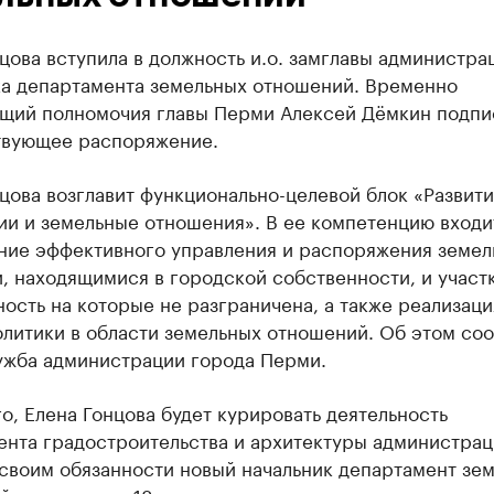
цова вступила в должность и.о. замглавы администра
ка департамента земельных отношений. Временно
щий полномочия главы Перми Алексей Дёмкин подпи
твующее распоряжение.
цова возглавит функционально-целевой блок «Развит
ии и земельные отношения». В ее компетенцию входи
ние эффективного управления и распоряжения земе
, находящимися в городской собственности, и участ
ость на которые не разграничена, а также реализаци
олитики в области земельных отношений. Об этом со
ужба администрации города Перми.
о, Елена Гонцова будет курировать деятельность
ента градостроительства и архитектуры администрац
 своим обязанности новый начальник департамент зе