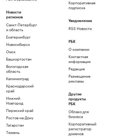
Корпоративная
подписка
Новости
регионов
Уведомления
Санкт-Петербург
RSS Новости
и область
Екатеринбург
РБК
Новосибирск
О компании
Омск
Контактная
Башкортостан
информация
Вологодская
Редакция
область
Размещение
Калининград
рекламы
Краснодарский
край
Другие
Нижний
продукты
Новгород
РБК
Пермский край
Облако для
бизнеса
Ростов-на-Дону
Корпоративный
Татарстан
регистратор
Тюмень
доменов