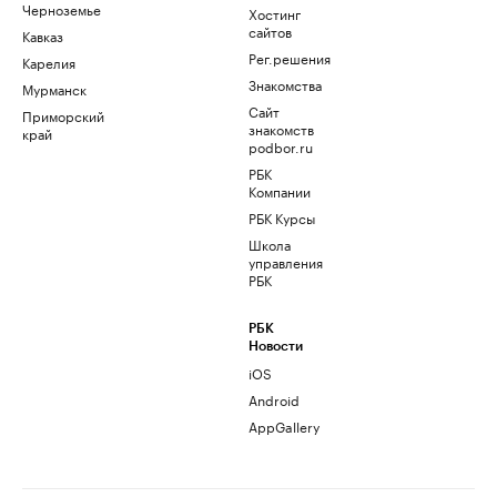
Черноземье
Хостинг
сайтов
Кавказ
Рег.решения
Карелия
Знакомства
Мурманск
Сайт
Приморский
знакомств
край
podbor.ru
РБК
Компании
РБК Курсы
Школа
управления
РБК
РБК
Новости
iOS
Android
AppGallery