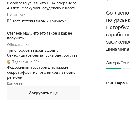
Bloomberg узнал, что США впервые за
40 лет не закупили саудовскую нефть
Согласно
Политика
по уровню
✍🏻 Тест: готовы ли вы к кризису?
Петербург
Степень MBA: что это такое и как ее
заработны
получить
зафиксиро
Образование
динамика 
Три способа взыскать долг с
бенефициара без запуска банкротства
Подписка на РБК
Авторы
Теги
Федеральный застройщик назвал
секрет эффективного выхода в новые
регионы
РБК Пермь
Компании
Загрузить еще