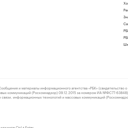
Хо
Ре
Зн
Са
РБ
РБ
Шк
ения и материалы информационного агентства «РБК» (свидетельство о 
овых коммуникаций (Роскомнадзор) 09.12.2015 за номером ИА №ФС77-63848) 
 связи, информационных технологий и массовых коммуникаций (Роскомнадз
нажмите Ctrl + Enter