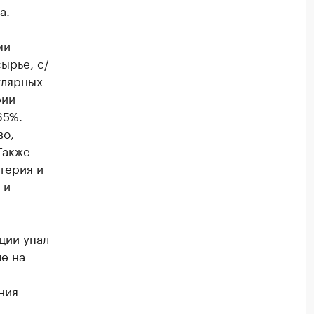
а.
ми
ырье, с/
улярных
рии
65%.
во,
Также
терия и
 и
ции упал
е на
ния