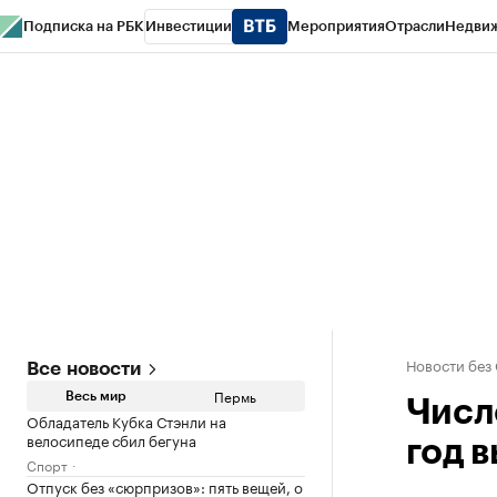
Подписка на РБК
Инвестиции
Мероприятия
Отрасли
Недви
РБК Курсы
РБК Life
Тренды
Визионеры
Национальные проекты
Горо
Спецпроекты СПб
Конференции СПб
Спецпроекты
Проверка конт
Новости без
Все новости
Пермь
Весь мир
Числ
Обладатель Кубка Стэнли на
велосипеде сбил бегуна
год 
Спорт
Отпуск без «сюрпризов»: пять вещей, о