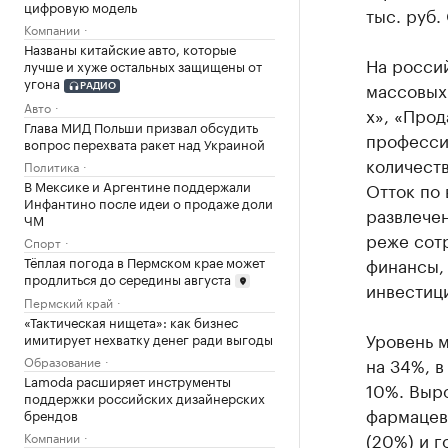
цифровую модель
тыс. руб.
Компании
Названы китайские авто, которые
На росси
лучше и хуже остальных защищены от
угона
массовых 
РАДИО
Авто
х», «Прод
Глава МИД Польши призвал обсудить
профессий
вопрос перехвата ракет над Украиной
количеств
Политика
В Мексике и Аргентине поддержали
Отток по 
Инфантино после идеи о продаже доли
развлечен
ЧМ
реже сотр
Спорт
Тёплая погода в Пермском крае может
финансы, 
продлиться до середины августа
инвестиц
Пермский край
«Тактическая нищета»: как бизнес
Уровень м
имитирует нехватку денег ради выгоды
на 34%, в
Образование
Lamoda расширяет инструменты
10%. Выр
поддержки российских дизайнерских
фармацевт
брендов
(20%) и г
Компании