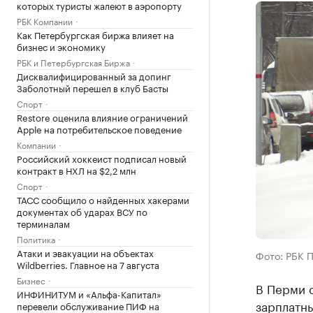
которых туристы жалеют в аэропорту
РБК Компании
Как Петербургская биржа влияет на
бизнес и экономику
РБК и Петербургская Биржа
Дисквалифицированный за допинг
Заболотный перешел в клуб Басты
Спорт
Restore оценила влияние ограничений
Apple на потребительское поведение
Компании
Российский хоккеист подписал новый
контракт в НХЛ на $2,2 млн
Спорт
ТАСС сообщило о найденных хакерами
документах об ударах ВСУ по
терминалам
Политика
Атаки и эвакуации на объектах
Фото: РБК 
Wildberries. Главное на 7 августа
Бизнес
В Перми с
ИНФИНИТУМ и «Альфа-Капитал»
зарплатн
перевели обслуживание ПИФ на