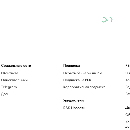
Социальные сети
Подписки
РБ
ВКонтакте
Скрыть баннеры на РБК
О 
Одноклассники
Подписка на РБК
Ко
Telegram
Корпоративная подписка
Ре
Дзен
Ра
Уведомления
RSS Новости
Др
Об
Ко
до