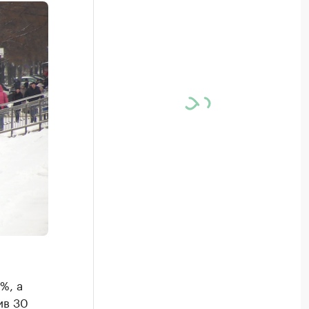
%, а
ив 30