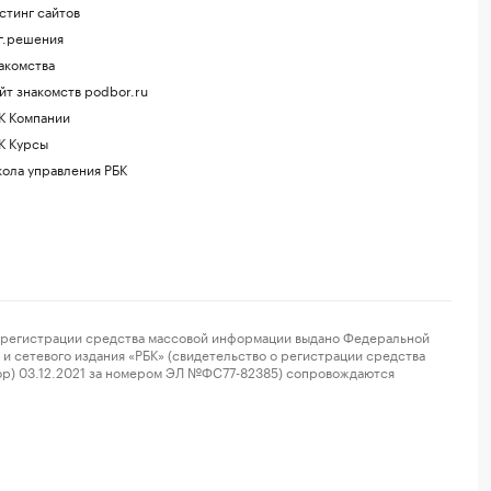
стинг сайтов
г.решения
акомства
йт знакомств podbor.ru
К Компании
К Курсы
ола управления РБК
регистрации средства массовой информации выдано Федеральной
и сетевого издания «РБК» (свидетельство о регистрации средства
ор) 03.12.2021 за номером ЭЛ №ФС77-82385) сопровождаются