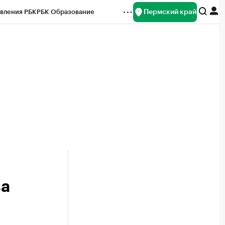
Пермский край
вления РБК
РБК Образование
редитные рейтинги
Франшизы
Газета
ок наличной валюты
за