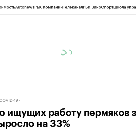
жимость
Autonews
РБК Компании
Телеканал
РБК Вино
Спорт
Школа упра
д
Стиль
Крипто
РБК Бизнес-среда
Дискуссионный клуб
Исследования
К
рагентов
Политика
Экономика
Бизнес
Технологии и медиа
Финансы
Рын
 COVID-19
о ищущих работу пермяков 
выросло на 33%