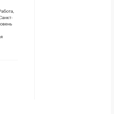
абота,
Санкт-
ровень
ая