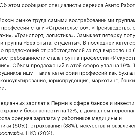
 Об этом сообщают специалисты сервиса Авито Работ
йском рынке труда самыми востребованными группа
профессий стали «Строительство», «Производство, с
ажи», «Транспорт, логистика». Замыкает пятерку поп
 группа «Без опыта, студенты». В последней катего
о предложений от работодателей за год выросло на 
востребованности стала группа профессий «Искусст
ия». Объем предложений в этой сфере упал на 19%. 
удников ищут такие категории профессий как бухгал
консультирование, юриспруденция, маркетинг, банки
ии.
едианных зарплат в Перми в сфере банков и инвести
 охране и безопасности на 12%, в домашнем персонал
осла средняя зарплата у работников медицины и
ики (60%), страхования (33%), искусства и развлече
осслужбы, НКО (20%).