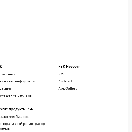
К
РБК Новости
компании
iOS
нтактная информация
Android
дакция
AppGallery
змещение рекламы
угие продукты РБК
лако для бизнеса
рпоративный регистратор
менов