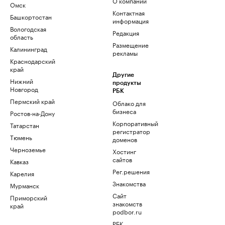
О компании
Омск
Контактная
Башкортостан
информация
Вологодская
Редакция
область
Размещение
Калининград
рекламы
Краснодарский
край
Другие
Нижний
продукты
Новгород
РБК
Пермский край
Облако для
бизнеса
Ростов-на-Дону
Корпоративный
Татарстан
регистратор
Тюмень
доменов
Черноземье
Хостинг
сайтов
Кавказ
Рег.решения
Карелия
Знакомства
Мурманск
Сайт
Приморский
знакомств
край
podbor.ru
РБК