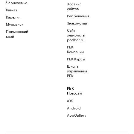
Черноземье
Хостинг
сайтов
Кавказ
Рег.решения
Карелия
Знакомства
Мурманск
Сайт
Приморский
знакомств
край
podbor.ru
РБК
Компании
РБК Курсы
Школа
управления
РБК
РБК
Новости
iOS
Android
AppGallery