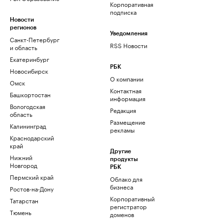
Корпоративная
подписка
Новости
регионов
Уведомления
Санкт-Петербург
RSS Новости
и область
Екатеринбург
РБК
Новосибирск
О компании
Омск
Контактная
Башкортостан
информация
Вологодская
Редакция
область
Размещение
Калининград
рекламы
Краснодарский
край
Другие
Нижний
продукты
Новгород
РБК
Пермский край
Облако для
бизнеса
Ростов-на-Дону
Корпоративный
Татарстан
регистратор
Тюмень
доменов