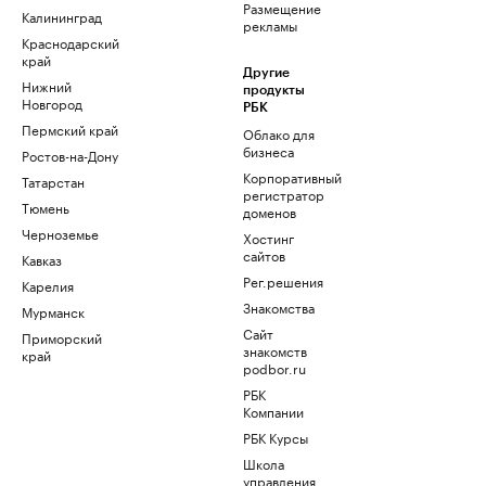
Размещение
Калининград
рекламы
Краснодарский
край
Другие
Нижний
продукты
Новгород
РБК
Пермский край
Облако для
бизнеса
Ростов-на-Дону
Корпоративный
Татарстан
регистратор
Тюмень
доменов
Черноземье
Хостинг
сайтов
Кавказ
Рег.решения
Карелия
Знакомства
Мурманск
Сайт
Приморский
знакомств
край
podbor.ru
РБК
Компании
РБК Курсы
Школа
управления