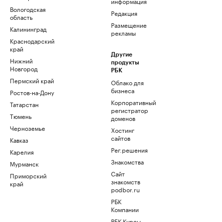
информация
Вологодская
Редакция
область
Размещение
Калининград
рекламы
Краснодарский
край
Другие
Нижний
продукты
Новгород
РБК
Пермский край
Облако для
бизнеса
Ростов-на-Дону
Корпоративный
Татарстан
регистратор
Тюмень
доменов
Черноземье
Хостинг
сайтов
Кавказ
Рег.решения
Карелия
Знакомства
Мурманск
Сайт
Приморский
знакомств
край
podbor.ru
РБК
Компании
РБК Курсы