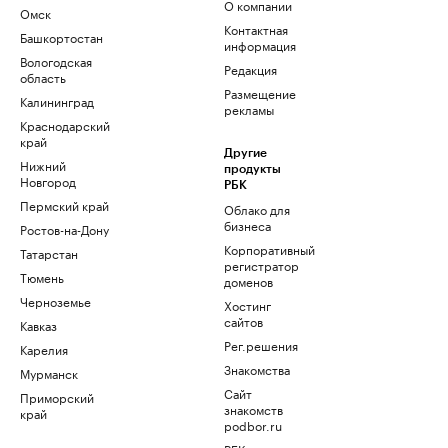
О компании
Омск
Контактная
Башкортостан
информация
Вологодская
Редакция
область
Размещение
Калининград
рекламы
Краснодарский
край
Другие
Нижний
продукты
Новгород
РБК
Пермский край
Облако для
бизнеса
Ростов-на-Дону
Корпоративный
Татарстан
регистратор
Тюмень
доменов
Черноземье
Хостинг
сайтов
Кавказ
Рег.решения
Карелия
Знакомства
Мурманск
Сайт
Приморский
знакомств
край
podbor.ru