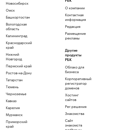
РБК
Новосибирск
О компании
Омск
Контактная
Башкортостан
информация
Вологодская
Редакция
область
Размещение
Калининград
рекламы
Краснодарский
край
Другие
Нижний
продукты
Новгород
РБК
Пермский край
Облако для
бизнеса
Ростов-на-Дону
Корпоративный
Татарстан
регистратор
Тюмень
доменов
Черноземье
Хостинг
сайтов
Кавказ
Рег.решения
Карелия
Знакомства
Мурманск
Сайт
Приморский
знакомств
край
podbor.ru