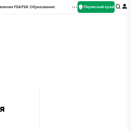
Пермский край
вления РБК
РБК Образование
редитные рейтинги
Франшизы
Газета
ок наличной валюты
я