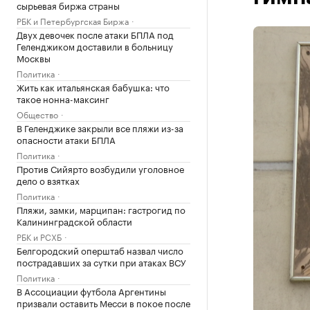
сырьевая биржа страны
РБК и Петербургская Биржа
Двух девочек после атаки БПЛА под
Геленджиком доставили в больницу
Москвы
Политика
Жить как итальянская бабушка: что
такое нонна-максинг
Общество
В Геленджике закрыли все пляжи из-за
опасности атаки БПЛА
Политика
Против Сийярто возбудили уголовное
дело о взятках
Политика
Пляжи, замки, марципан: гастрогид по
Калининградской области
РБК и РСХБ
Белгородский оперштаб назвал число
пострадавших за сутки при атаках ВСУ
Политика
В Ассоциации футбола Аргентины
призвали оставить Месси в покое после