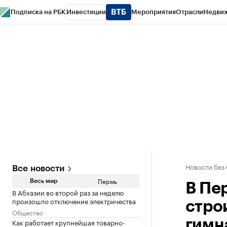
Подписка на РБК
Инвестиции
Мероприятия
Отрасли
Недви
РБК Курсы
РБК Life
Тренды
Визионеры
Национальные проекты
Горо
Спецпроекты СПб
Конференции СПб
Спецпроекты
Проверка конт
Новости без
Все новости
Пермь
Весь мир
В Пе
В Абхазии во второй раз за неделю
произошло отключение электричества
стро
Общество
Как работает крупнейшая товарно-
гимн