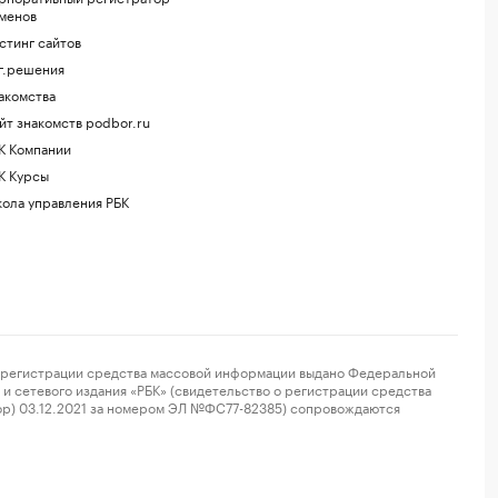
менов
стинг сайтов
г.решения
акомства
йт знакомств podbor.ru
К Компании
К Курсы
ола управления РБК
регистрации средства массовой информации выдано Федеральной
и сетевого издания «РБК» (свидетельство о регистрации средства
ор) 03.12.2021 за номером ЭЛ №ФС77-82385) сопровождаются