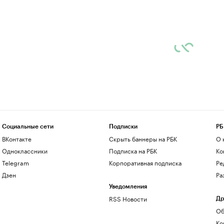
Социальные сети
Подписки
РБ
ВКонтакте
Скрыть баннеры на РБК
О 
Одноклассники
Подписка на РБК
Ко
Telegram
Корпоративная подписка
Ре
Дзен
Ра
Уведомления
RSS Новости
Др
Об
Ко