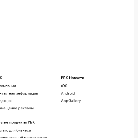
К
РБК Новости
компании
iOS
нтактная информация
Android
дакция
AppGallery
змещение рекламы
угие продукты РБК
лако для бизнеса
рпоративный регистратор