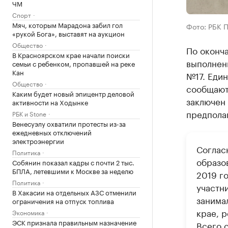
ЧМ
Спорт
Мяч, которым Марадона забил гол
Фото: РБК 
«рукой Бога», выставят на аукцион
Общество
По оконч
В Красноярском крае начали поиски
выполнен
семьи с ребенком, пропавшей на реке
Кан
№17. Еди
Общество
сообщают
Каким будет новый эпицентр деловой
заключен 
активности на Ходынке
предполаг
РБК и Stone
Венесуэлу охватили протесты из-за
ежедневных отключений
электроэнергии
Соглас
Политика
образо
Собянин показал кадры с почти 2 тыс.
БПЛА, летевшими к Москве за неделю
2019 г
Политика
участн
В Хакасии на отдельных АЗС отменили
занима
ограничения на отпуск топлива
крае, р
Экономика
ЭСК признала правильным назначение
Всего 