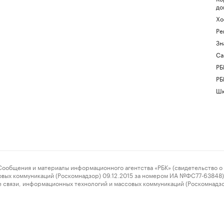
до
Хо
Ре
Зн
Са
РБ
РБ
Шк
ения и материалы информационного агентства «РБК» (свидетельство о 
овых коммуникаций (Роскомнадзор) 09.12.2015 за номером ИА №ФС77-63848) 
 связи, информационных технологий и массовых коммуникаций (Роскомнадз