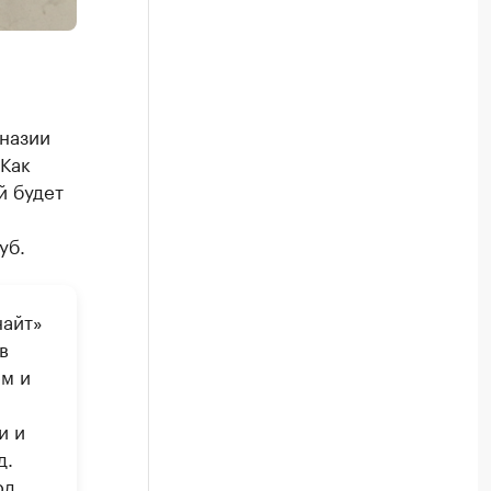
назии
Как
й будет
уб.
найт»
в
ем и
и и
д.
рд