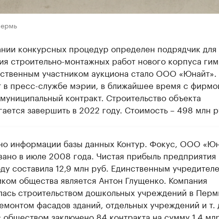
Пермь
ании конкурсных процедур определен подрядчик для
ия строительно-монтажных работ нового корпуса гим
нственным участником аукциона стало ООО «Юнайт». 
 в пресс-службе мэрии, в ближайшее время с фирмо
муниципальный контракт. Строительство объекта
ается завершить в 2022 году. Стоимость – 498 млн р
но информации базы данных Контур. Фокус, ООО «Ю
вано в июле 2008 года. Чистая прибыль предприятия 
оду составила 12,9 млн руб. Единственным учредител
иком общества является Антон Глущенко. Компания
лась строительством дошкольных учреждений в Перм
емонтом фасадов зданий, отдельных учреждений и т. 
с обществом заключено 84 контракта на сумму 1,4 мл