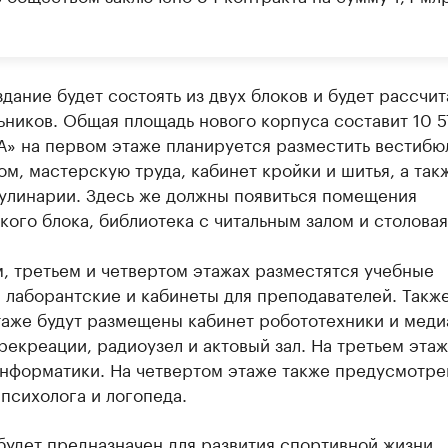
дание будет состоять из двух блоков и будет рассчит
ников. Общая площадь нового корпуса составит 10 57
А» на первом этаже планируется разместить вестибю
м, мастерскую труда, кабинет кройки и шитья, а так
кулинарии. Здесь же должны появиться помещения
ого блока, библиотека с читальным залом и столовая
, третьем и четвертом этажах разместятся учебные
 лаборантские и кабинеты для преподавателей. Также
таже будут размещены кабинет робототехники и меди
рекреации, радиоузел и актовый зал. На третьем этаж
информатики. На четвертом этаже также предусмотр
психолога и логопеда.
будет предназначен для развития спортивной жизни