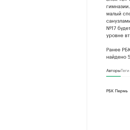
гимназии.
малый спо
санузлам
№17 буде
уровне вт
Ранее РБ
найдено 5
Авторы
Теги
РБК Пермь