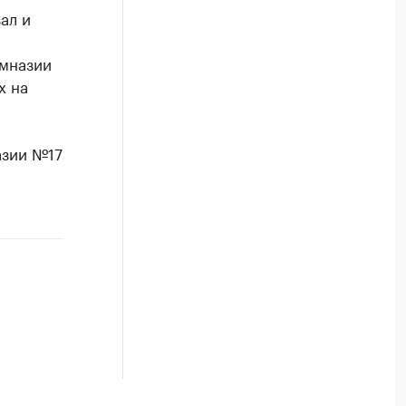
ал и
мназии
х на
азии №17