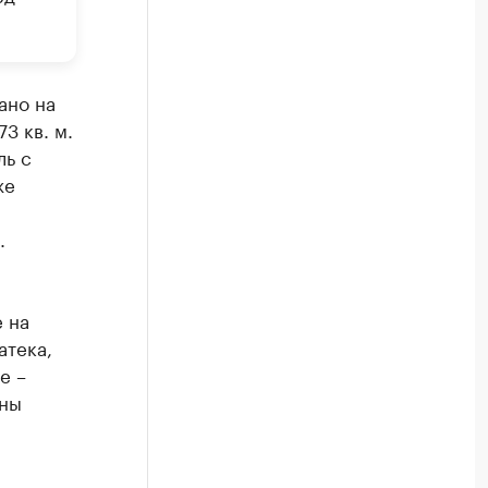
ано на
3 кв. м.
ль с
же
.
 на
атека,
е –
ены