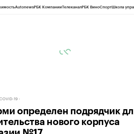
жимость
Autonews
РБК Компании
Телеканал
РБК Вино
Спорт
Школа упра
д
Стиль
Крипто
РБК Бизнес-среда
Дискуссионный клуб
Исследования
К
рагентов
Политика
Экономика
Бизнес
Технологии и медиа
Финансы
Рын
 COVID-19
рми определен подрядчик дл
ительства нового корпуса
азии №17