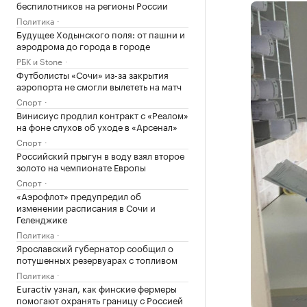
беспилотников на регионы России
Политика
Будущее Ходынского поля: от пашни и
аэродрома до города в городе
РБК и Stone
Футболисты «Сочи» из-за закрытия
аэропорта не смогли вылететь на матч
Спорт
Винисиус продлил контракт с «Реалом»
на фоне слухов об уходе в «Арсенал»
Спорт
Российский прыгун в воду взял второе
золото на чемпионате Европы
Спорт
«Аэрофлот» предупредил об
изменении расписания в Сочи и
Геленджике
Политика
Ярославский губернатор сообщил о
потушенных резервуарах с топливом
Политика
Euractiv узнал, как финские фермеры
помогают охранять границу с Россией