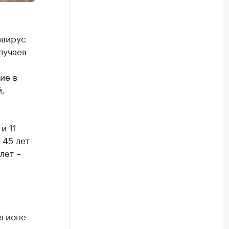
авирус
лучаев
ие в
,
и 11
 45 лет
лет –
егионе