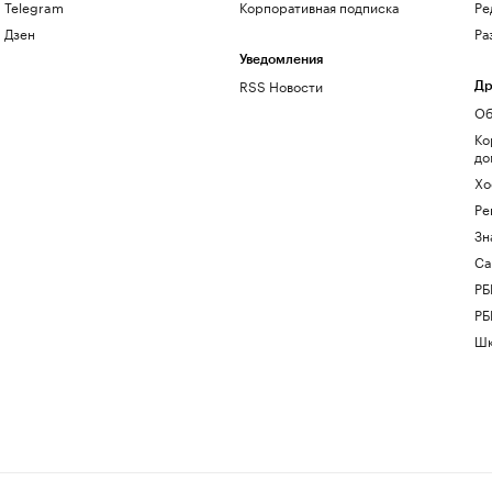
Telegram
Корпоративная подписка
Ре
Дзен
Ра
Уведомления
RSS Новости
Др
Об
Ко
до
Хо
Ре
Зн
Са
РБ
РБ
Шк