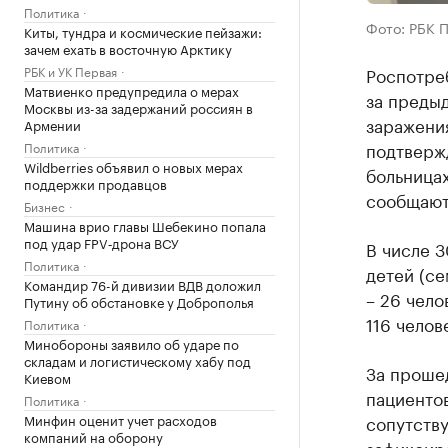
Политика
Фото: РБК 
Киты, тундра и космические пейзажи:
зачем ехать в восточную Арктику
РБК и УК Первая
Роспотре
Матвиенко предупредила о мерах
за преды
Москвы из-за задержаний россиян в
заражения
Армении
подтвержд
Политика
Wildberries объявил о новых мерах
больницах
поддержки продавцов
сообщают
Бизнес
Машина врио главы Шебекино попала
под удар FPV‑дрона ВСУ
В числе 
Политика
детей (се
Командир 76-й дивизии ВДВ доложил
– 26 чело
Путину об обстановке у Доброполья
116 челов
Политика
Минобороны заявило об ударе по
складам и логистическому хабу под
За прошед
Киевом
пациенто
Политика
Минфин оценит учет расходов
сопутству
компаний на оборону
зафиксиро