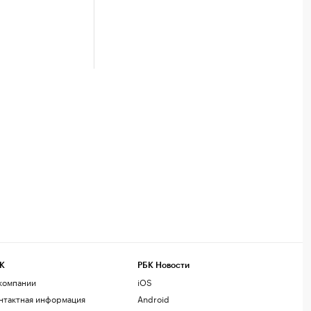
К
РБК Новости
компании
iOS
нтактная информация
Android