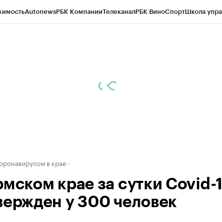
жимость
Autonews
РБК Компании
Телеканал
РБК Вино
Спорт
Школа упра
д
Стиль
Крипто
РБК Бизнес-среда
Дискуссионный клуб
Исследования
К
рагентов
Политика
Экономика
Бизнес
Технологии и медиа
Финансы
Рын
коронавирусом в крае
рмском крае за сутки Covid-
вержден у 300 человек