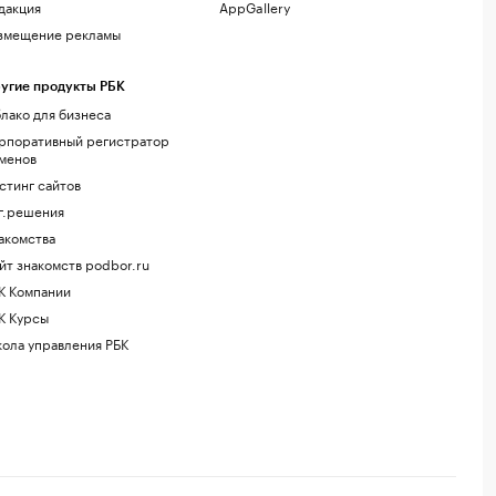
дакция
AppGallery
змещение рекламы
угие продукты РБК
лако для бизнеса
рпоративный регистратор
менов
стинг сайтов
г.решения
акомства
йт знакомств podbor.ru
К Компании
К Курсы
ола управления РБК