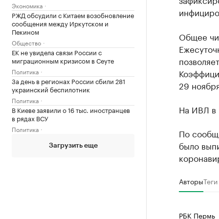
Экономика
инфициро
РЖД обсудили с Китаем возобновление
сообщения между Иркутском и
Пекином
Общее чи
Общество
Ежесуточн
ЕК не увидела связи России с
позволяе
миграционным кризисом в Сеуте
Политика
Коэффицие
За день в регионах России сбили 281
29 ноября 
украинский беспилотник
Политика
На ИВЛ в 
В Киеве заявили о 16 тыс. иностранцев
в рядах ВСУ
Политика
По сообщ
было вып
Загрузить еще
коронавир
Авторы
Теги
РБК Пермь