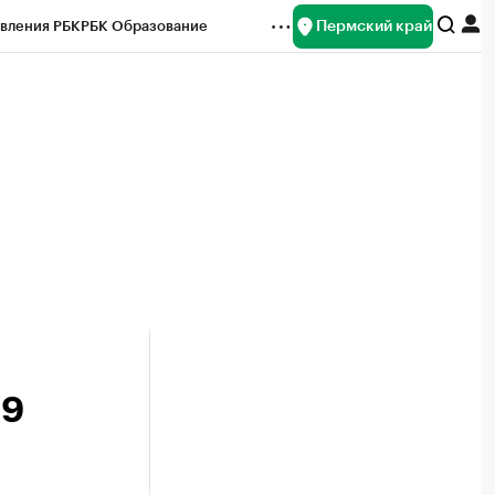
Пермский край
вления РБК
РБК Образование
редитные рейтинги
Франшизы
Газета
ок наличной валюты
19