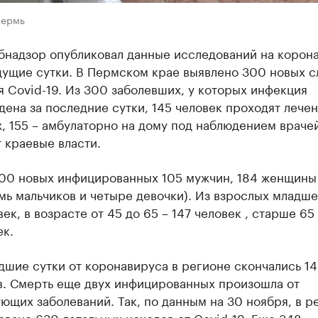
Пермь
бнадзор опубликовал данные исследований на корон
дущие сутки. В Пермском крае выявлено 300 новых с
 Covid-19. Из 300 заболевших, у которых инфекция
ена за последние сутки, 145 человек проходят лечен
, 155 – амбулаторно на дому под наблюдением врачей
 краевые власти.
300 новых инфицированных 105 мужчин, 184 женщины 
мь мальчиков и четыре девочки). Из взрослых младше
век, в возрасте от 45 до 65 – 147 человек , старше 65 
ек.
шие сутки от коронавируса в регионе скончались 14
в. Смерть еще двух инфицированных произошла от
ющих заболеваний. Так, по данным на 30 ноября, в р
вано 630 летальных исходов от Covid-19. Еще 348