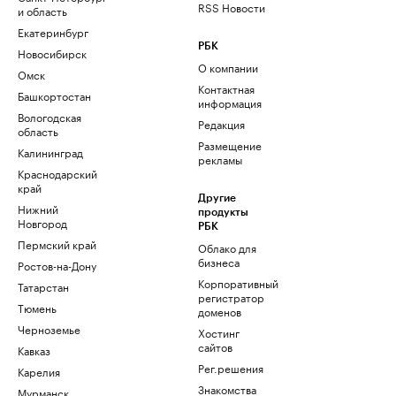
RSS Новости
и область
Екатеринбург
РБК
Новосибирск
О компании
Омск
Контактная
Башкортостан
информация
Вологодская
Редакция
область
Размещение
Калининград
рекламы
Краснодарский
край
Другие
Нижний
продукты
Новгород
РБК
Пермский край
Облако для
бизнеса
Ростов-на-Дону
Корпоративный
Татарстан
регистратор
Тюмень
доменов
Черноземье
Хостинг
сайтов
Кавказ
Рег.решения
Карелия
Знакомства
Мурманск