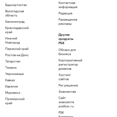
Контактная
Башкортостан
информация
Вологодская
Редакция
область
Размещение
Калининград
рекламы
Краснодарский
край
Другие
Нижний
продукты
Новгород
РБК
Пермский край
Облако для
бизнеса
Ростов-на-Дону
Корпоративный
Татарстан
регистратор
Тюмень
доменов
Черноземье
Хостинг
сайтов
Кавказ
Рег.решения
Карелия
Знакомства
Мурманск
Сайт
Приморский
знакомств
край
podbor.ru
РБК
Компании