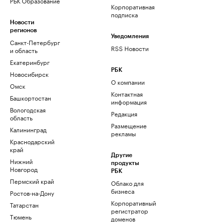
РБК Образование
Корпоративная
подписка
Новости
регионов
Уведомления
Санкт-Петербург
RSS Новости
и область
Екатеринбург
РБК
Новосибирск
О компании
Омск
Контактная
Башкортостан
информация
Вологодская
Редакция
область
Размещение
Калининград
рекламы
Краснодарский
край
Другие
Нижний
продукты
Новгород
РБК
Пермский край
Облако для
бизнеса
Ростов-на-Дону
Корпоративный
Татарстан
регистратор
Тюмень
доменов