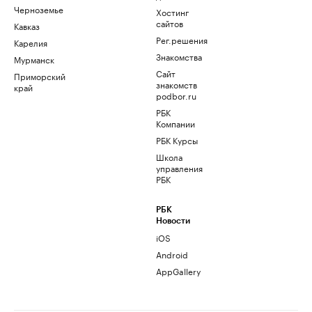
Черноземье
Хостинг
сайтов
Кавказ
Рег.решения
Карелия
Знакомства
Мурманск
Сайт
Приморский
знакомств
край
podbor.ru
РБК
Компании
РБК Курсы
Школа
управления
РБК
РБК
Новости
iOS
Android
AppGallery