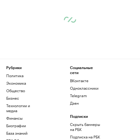
Рубрики
Социальные
сети
Политика
ВКонтакте
Экономика
Одноклассники
Общество
Telegram
Бизнес
Дзен
Технологии и
медиа
Финансы
Подписки
Скрыть баннеры
Биографии
на РБК
База знаний
Подписка на РБК