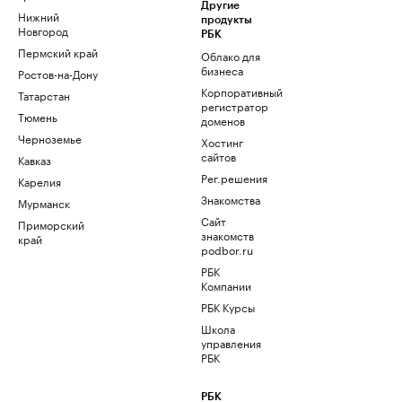
Другие
Нижний
продукты
Новгород
РБК
Пермский край
Облако для
бизнеса
Ростов-на-Дону
Корпоративный
Татарстан
регистратор
Тюмень
доменов
Черноземье
Хостинг
сайтов
Кавказ
Рег.решения
Карелия
Знакомства
Мурманск
Сайт
Приморский
знакомств
край
podbor.ru
РБК
Компании
РБК Курсы
Школа
управления
РБК
РБК